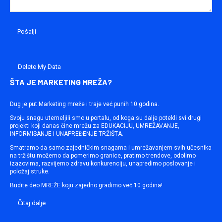
Delete My Data
ŠTA JE MARKETING MREŽA?
Dug je put Marketing mreže i traje već punih 10 godina.
Svoju snagu utemeljili smo u portalu, od koga su dalje potekli svi drugi
projekti koji danas čine mrežu za EDUKACIJU, UMREŽAVANJE,
INFORMISANJE i UNAPREĐENJE TRŽIŠTA.
Smatramo da samo zajedničkim snagama i umrežavanjem svih učesnika
na tržištu možemo da pomerimo granice, pratimo trendove, odolimo
izazovima, razvijemo zdravu konkurenciju, unapredimo poslovanje i
položaj struke.
Budite deo MREŽE koju zajedno gradimo već 10 godina!
Čitaj dalje