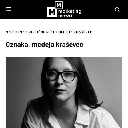
NASLOVNA
KLJUČNE REČI
MEDEJA KRAŠEVEC
Oznaka:
medeja kraševec