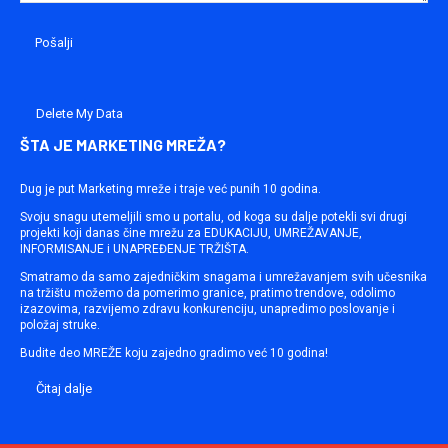
Delete My Data
ŠTA JE MARKETING MREŽA?
Dug je put Marketing mreže i traje već punih 10 godina.
Svoju snagu utemeljili smo u portalu, od koga su dalje potekli svi drugi
projekti koji danas čine mrežu za EDUKACIJU, UMREŽAVANJE,
INFORMISANJE i UNAPREĐENJE TRŽIŠTA.
Smatramo da samo zajedničkim snagama i umrežavanjem svih učesnika
na tržištu možemo da pomerimo granice, pratimo trendove, odolimo
izazovima, razvijemo zdravu konkurenciju, unapredimo poslovanje i
položaj struke.
Budite deo MREŽE koju zajedno gradimo već 10 godina!
Čitaj dalje