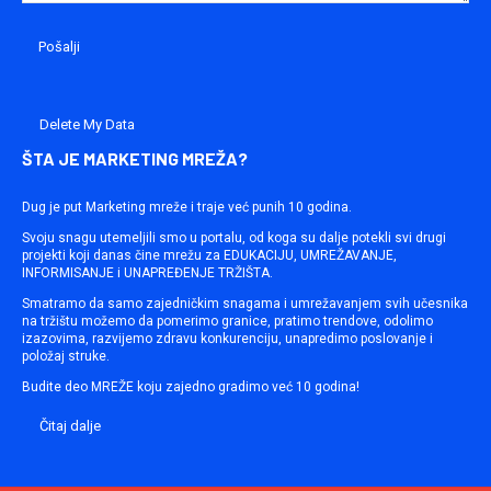
Delete My Data
ŠTA JE MARKETING MREŽA?
Dug je put Marketing mreže i traje već punih 10 godina.
Svoju snagu utemeljili smo u portalu, od koga su dalje potekli svi drugi
projekti koji danas čine mrežu za EDUKACIJU, UMREŽAVANJE,
INFORMISANJE i UNAPREĐENJE TRŽIŠTA.
Smatramo da samo zajedničkim snagama i umrežavanjem svih učesnika
na tržištu možemo da pomerimo granice, pratimo trendove, odolimo
izazovima, razvijemo zdravu konkurenciju, unapredimo poslovanje i
položaj struke.
Budite deo MREŽE koju zajedno gradimo već 10 godina!
Čitaj dalje