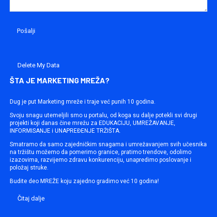
Delete My Data
ŠTA JE MARKETING MREŽA?
Dug je put Marketing mreže i traje već punih 10 godina.
Svoju snagu utemeljili smo u portalu, od koga su dalje potekli svi drugi
projekti koji danas čine mrežu za EDUKACIJU, UMREŽAVANJE,
INFORMISANJE i UNAPREĐENJE TRŽIŠTA.
Smatramo da samo zajedničkim snagama i umrežavanjem svih učesnika
na tržištu možemo da pomerimo granice, pratimo trendove, odolimo
izazovima, razvijemo zdravu konkurenciju, unapredimo poslovanje i
položaj struke.
Budite deo MREŽE koju zajedno gradimo već 10 godina!
Čitaj dalje