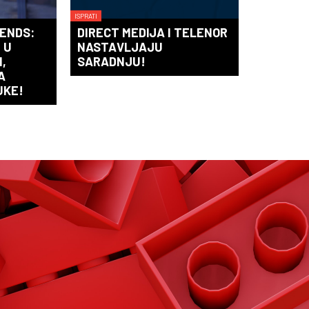
ISPRATI
ENDS:
DIRECT MEDIJA I TELENOR
 U
NASTAVLJAJU
,
SARADNJU!
A
UKE!