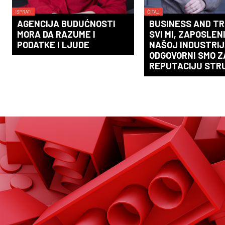
ISPRATI
ČITAJ
AGENCIJA BUDUĆNOSTI
BUSINESS AND TR
MORA DA RAZUME I
SVI MI, ZAPOSLENI
PODATKE I LJUDE
NAŠOJ INDUSTRIJI
ODGOVORNI SMO Z
REPUTACIJU STR