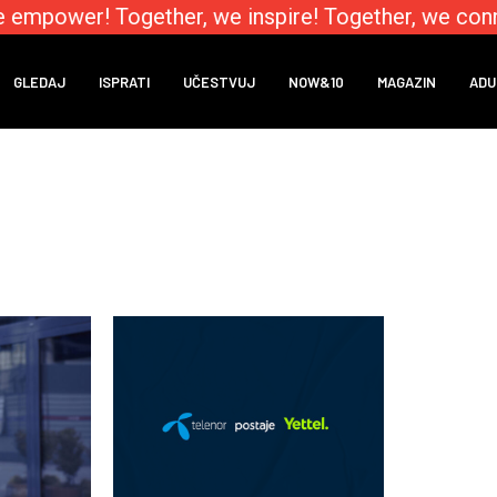
 empower! Together, we inspire! Together, we conn
GLEDAJ
ISPRATI
UČESTVUJ
NOW&10
MAGAZIN
ADU