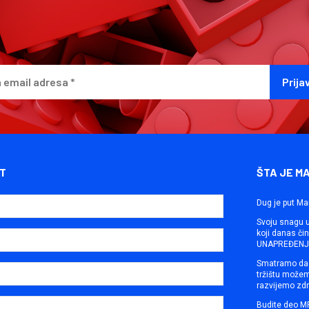
T
ŠTA JE M
Dug je put Ma
Svoju snagu ut
koji danas č
UNAPREĐENJE
Smatramo da 
tržištu može
razvijemo zdr
Budite deo M