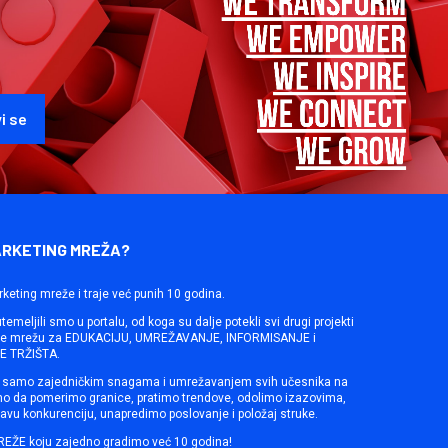
ARKETING MREŽA?
rketing mreže i traje već punih 10 godina.
emeljili smo u portalu, od koga su dalje potekli svi drugi projekti
ine mrežu za EDUKACIJU, UMREŽAVANJE, INFORMISANJE i
 TRŽIŠTA.
samo zajedničkim snagama i umrežavanjem svih učesnika na
mo da pomerimo granice, pratimo trendove, odolimo izazovima,
avu konkurenciju, unapredimo poslovanje i položaj struke.
REŽE koju zajedno gradimo već 10 godina!