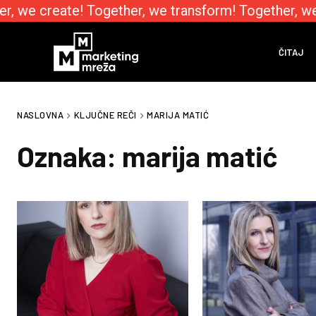
r, we create! Together, we transform! Together, we
ČITAJ
NASLOVNA
KLJUČNE REČI
MARIJA MATIĆ
Oznaka:
marija matić