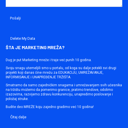
Delete My Data
ŠTA JE MARKETING MREŽA?
Dug je put Marketing mreže i traje već punih 10 godina.
Svoju snagu utemeljili smo u portalu, od koga su dalje potekli svi drugi
projekti koji danas čine mrežu za EDUKACIJU, UMREŽAVANJE,
INFORMISANJE i UNAPREĐENJE TRŽIŠTA.
Smatramo da samo zajedničkim snagama i umrežavanjem svih učesnika
na tržištu možemo da pomerimo granice, pratimo trendove, odolimo
izazovima, razvijemo zdravu konkurenciju, unapredimo poslovanje i
položaj struke.
Budite deo MREŽE koju zajedno gradimo već 10 godina!
Čitaj dalje