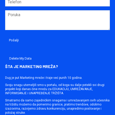
Delete My Data
ŠTA JE MARKETING MREŽA?
Dug je put Marketing mreže i traje već punih 10 godina.
Svoju snagu utemeljili smo u portalu, od koga su dalje potekli svi drugi
projekti koji danas čine mrežu za EDUKACIJU, UMREŽAVANJE,
INFORMISANJE i UNAPREĐENJE TRŽIŠTA.
Smatramo da samo zajedničkim snagama i umrežavanjem svih učesnika
na tržištu možemo da pomerimo granice, pratimo trendove, odolimo
izazovima, razvijemo zdravu konkurenciju, unapredimo poslovanje i
položaj struke.