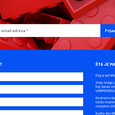
T
ŠTA JE M
Dug je put Ma
Svoju snagu ut
koji danas č
UNAPREĐENJE
Smatramo da 
tržištu može
razvijemo zdr
Budite deo M