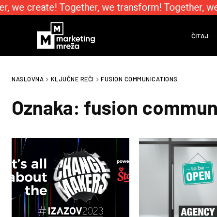
r, we create! Together, we transform! Together, we
ČITAJ
NASLOVNA
KLJUČNE REČI
FUSION COMMUNICATIONS
Oznaka:
fusion commun