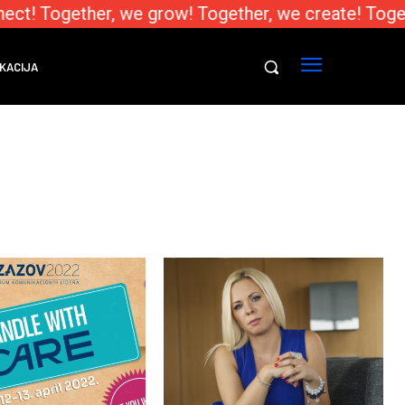
ect! Together, we grow! Together, we create! Toge
KACIJA