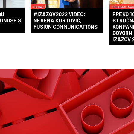
GLEDAJ
DOGAĐAJI I NA
ĐU
#IZAZOV2022 VIDEO:
PREKO 1
ODNOSE S
NEVENA KURTOVIĆ,
STRUČNJ
FUSION COMMUNICATIONS
KOMPANI
GOVORNI
IZAZOV 