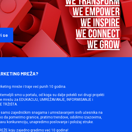
ARKETING MREŽA?
rketing mreže i traje već punih 10 godina.
emeljili smo u portalu, od koga su dalje potekli svi drugi projekti
ine mrežu za EDUKACIJU, UMREŽAVANJE, INFORMISANJE i
 TRŽIŠTA.
samo zajedničkim snagama i umrežavanjem svih učesnika na
mo da pomerimo granice, pratimo trendove, odolimo izazovima,
avu konkurenciju, unapredimo poslovanje i položaj struke.
REŽE koju zajedno gradimo već 10 godina!