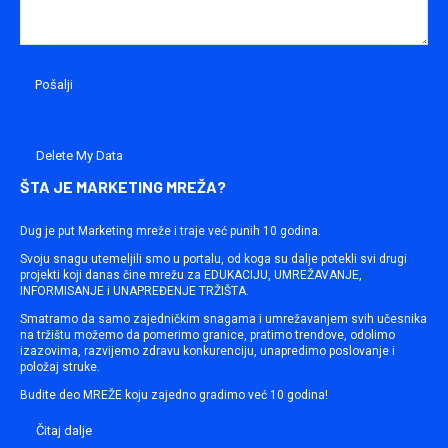
Delete My Data
ŠTA JE MARKETING MREŽA?
Dug je put Marketing mreže i traje već punih 10 godina.
Svoju snagu utemeljili smo u portalu, od koga su dalje potekli svi drugi
projekti koji danas čine mrežu za EDUKACIJU, UMREŽAVANJE,
INFORMISANJE i UNAPREĐENJE TRŽIŠTA.
Smatramo da samo zajedničkim snagama i umrežavanjem svih učesnika
na tržištu možemo da pomerimo granice, pratimo trendove, odolimo
izazovima, razvijemo zdravu konkurenciju, unapredimo poslovanje i
položaj struke.
Budite deo MREŽE koju zajedno gradimo već 10 godina!
Čitaj dalje