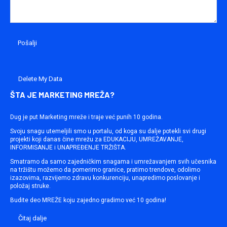
Delete My Data
ŠTA JE MARKETING MREŽA?
Dug je put Marketing mreže i traje već punih 10 godina.
Svoju snagu utemeljili smo u portalu, od koga su dalje potekli svi drugi
projekti koji danas čine mrežu za EDUKACIJU, UMREŽAVANJE,
INFORMISANJE i UNAPREĐENJE TRŽIŠTA.
Smatramo da samo zajedničkim snagama i umrežavanjem svih učesnika
na tržištu možemo da pomerimo granice, pratimo trendove, odolimo
izazovima, razvijemo zdravu konkurenciju, unapredimo poslovanje i
položaj struke.
Budite deo MREŽE koju zajedno gradimo već 10 godina!
Čitaj dalje