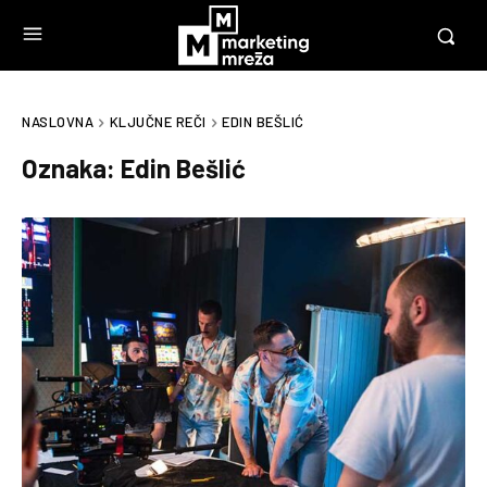
NASLOVNA
KLJUČNE REČI
EDIN BEŠLIĆ
Oznaka:
Edin Bešlić