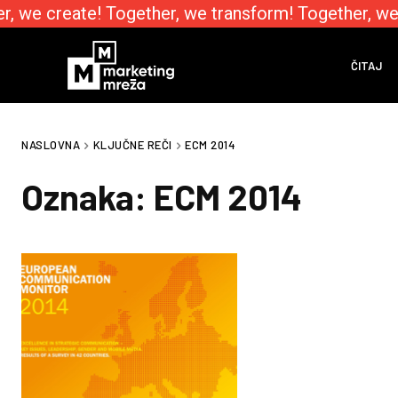
, we create! Together, we transform! Together, we
ČITAJ
NASLOVNA
KLJUČNE REČI
ECM 2014
Oznaka:
ECM 2014