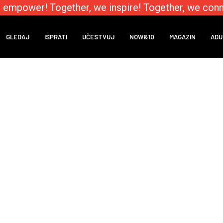
 empower! Together, we inspire! Together, we conn
GLEDAJ
ISPRATI
UČESTVUJ
NOW&10
MAGAZIN
ADU