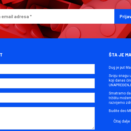
T
ŠTA JE M
Dug je put Ma
Svoju snagu ut
koji danas č
UNAPREĐENJE
Smatramo da 
tržištu može
razvijemo zdr
Budite deo M
Čitaj dalje