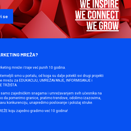
ARKETING MREŽA?
rketing mreže i traje već punih 10 godina.
emeljili smo u portalu, od koga su dalje potekli svi drugi projekti
ine mrežu za EDUKACIJU, UMREŽAVANJE, INFORMISANJE i
 TRŽIŠTA.
samo zajedničkim snagama i umrežavanjem svih učesnika na
mo da pomerimo granice, pratimo trendove, odolimo izazovima,
avu konkurenciju, unapredimo poslovanje i položaj struke.
REŽE koju zajedno gradimo već 10 godina!