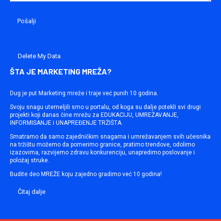
Delete My Data
ŠTA JE MARKETING MREŽA?
Dug je put Marketing mreže i traje već punih 10 godina.
Svoju snagu utemeljili smo u portalu, od koga su dalje potekli svi drugi
projekti koji danas čine mrežu za EDUKACIJU, UMREŽAVANJE,
INFORMISANJE i UNAPREĐENJE TRŽIŠTA.
Smatramo da samo zajedničkim snagama i umrežavanjem svih učesnika
na tržištu možemo da pomerimo granice, pratimo trendove, odolimo
izazovima, razvijemo zdravu konkurenciju, unapredimo poslovanje i
položaj struke.
Budite deo MREŽE koju zajedno gradimo već 10 godina!
Čitaj dalje