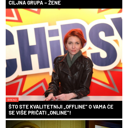
CILJNA GRUPA – ŽENE
BREND
ŠTO STE KVALITETNIJI „OFFLINE“ O VAMA ĆE
SE VIŠE PRIČATI „ONLINE“!