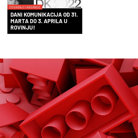
DOGAĐAJI I NAGRADE
DANI KOMUNIKACIJA OD 31.
MARTA DO 3. APRILA U
ROVINJU!