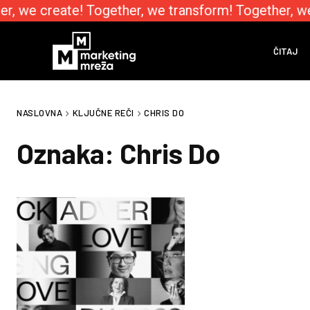
r, we create! Together, we transform! Together, w
ČITAJ
NASLOVNA
KLJUČNE REČI
CHRIS DO
Oznaka:
Chris Do