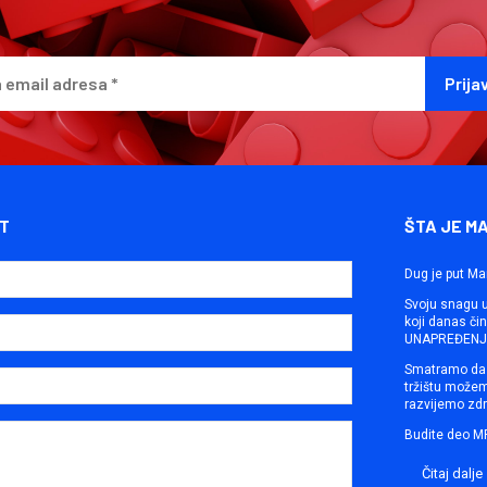
T
ŠTA JE M
Dug je put Ma
Svoju snagu ut
koji danas č
UNAPREĐENJE
Smatramo da 
tržištu može
razvijemo zdr
Budite deo M
Čitaj dalje