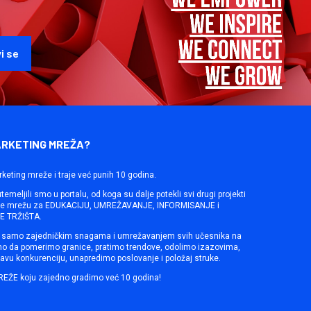
ARKETING MREŽA?
rketing mreže i traje već punih 10 godina.
emeljili smo u portalu, od koga su dalje potekli svi drugi projekti
ine mrežu za EDUKACIJU, UMREŽAVANJE, INFORMISANJE i
 TRŽIŠTA.
samo zajedničkim snagama i umrežavanjem svih učesnika na
mo da pomerimo granice, pratimo trendove, odolimo izazovima,
avu konkurenciju, unapredimo poslovanje i položaj struke.
REŽE koju zajedno gradimo već 10 godina!