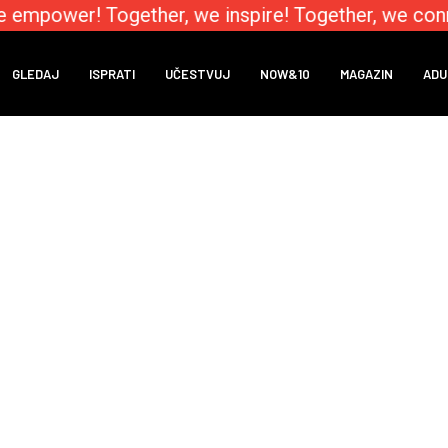
e empower! Together, we inspire! Together, we conn
GLEDAJ
ISPRATI
UČESTVUJ
NOW&10
MAGAZIN
ADU