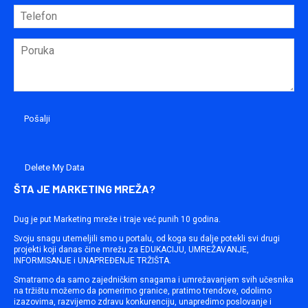
Delete My Data
ŠTA JE MARKETING MREŽA?
Dug je put Marketing mreže i traje već punih 10 godina.
Svoju snagu utemeljili smo u portalu, od koga su dalje potekli svi drugi
projekti koji danas čine mrežu za EDUKACIJU, UMREŽAVANJE,
INFORMISANJE i UNAPREĐENJE TRŽIŠTA.
Smatramo da samo zajedničkim snagama i umrežavanjem svih učesnika
na tržištu možemo da pomerimo granice, pratimo trendove, odolimo
izazovima, razvijemo zdravu konkurenciju, unapredimo poslovanje i