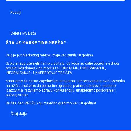
Delete My Data
ŠTA JE MARKETING MREŽA?
Dug je put Marketing mreže i traje već punih 10 godina.
Svoju snagu utemeljili smo u portalu, od koga su dalje potekli svi drugi
projekti koji danas čine mrežu za EDUKACIJU, UMREŽAVANJE,
INFORMISANJE i UNAPREĐENJE TRŽIŠTA.
Smatramo da samo zajedničkim snagama i umrežavanjem svih učesnika
na tržištu možemo da pomerimo granice, pratimo trendove, odolimo
izazovima, razvijemo zdravu konkurenciju, unapredimo poslovanje i
položaj struke.
Budite deo MREŽE koju zajedno gradimo već 10 godina!
Čitaj dalje