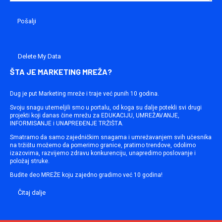
Delete My Data
ŠTA JE MARKETING MREŽA?
Dug je put Marketing mreže i traje već punih 10 godina.
Svoju snagu utemeljili smo u portalu, od koga su dalje potekli svi drugi
projekti koji danas čine mrežu za EDUKACIJU, UMREŽAVANJE,
INFORMISANJE i UNAPREĐENJE TRŽIŠTA.
Smatramo da samo zajedničkim snagama i umrežavanjem svih učesnika
na tržištu možemo da pomerimo granice, pratimo trendove, odolimo
izazovima, razvijemo zdravu konkurenciju, unapredimo poslovanje i
položaj struke.
Budite deo MREŽE koju zajedno gradimo već 10 godina!
Čitaj dalje