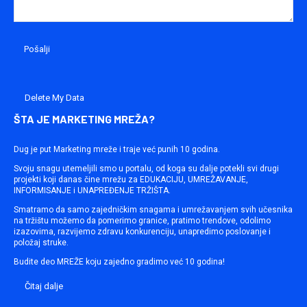
Delete My Data
ŠTA JE MARKETING MREŽA?
Dug je put Marketing mreže i traje već punih 10 godina.
Svoju snagu utemeljili smo u portalu, od koga su dalje potekli svi drugi
projekti koji danas čine mrežu za EDUKACIJU, UMREŽAVANJE,
INFORMISANJE i UNAPREĐENJE TRŽIŠTA.
Smatramo da samo zajedničkim snagama i umrežavanjem svih učesnika
na tržištu možemo da pomerimo granice, pratimo trendove, odolimo
izazovima, razvijemo zdravu konkurenciju, unapredimo poslovanje i
položaj struke.
Budite deo MREŽE koju zajedno gradimo već 10 godina!
Čitaj dalje