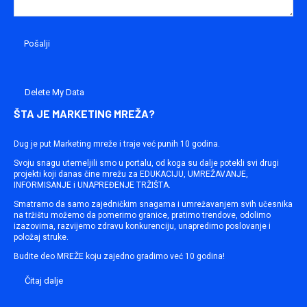
Delete My Data
ŠTA JE MARKETING MREŽA?
Dug je put Marketing mreže i traje već punih 10 godina.
Svoju snagu utemeljili smo u portalu, od koga su dalje potekli svi drugi
projekti koji danas čine mrežu za EDUKACIJU, UMREŽAVANJE,
INFORMISANJE i UNAPREĐENJE TRŽIŠTA.
Smatramo da samo zajedničkim snagama i umrežavanjem svih učesnika
na tržištu možemo da pomerimo granice, pratimo trendove, odolimo
izazovima, razvijemo zdravu konkurenciju, unapredimo poslovanje i
položaj struke.
Budite deo MREŽE koju zajedno gradimo već 10 godina!
Čitaj dalje