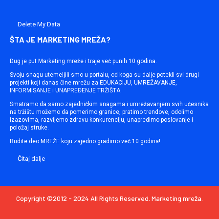
Delete My Data
ŠTA JE MARKETING MREŽA?
Dug je put Marketing mreže i traje već punih 10 godina.
Svoju snagu utemeljili smo u portalu, od koga su dalje potekli svi drugi
projekti koji danas čine mrežu za EDUKACIJU, UMREŽAVANJE,
INFORMISANJE i UNAPREĐENJE TRŽIŠTA.
Smatramo da samo zajedničkim snagama i umrežavanjem svih učesnika
na tržištu možemo da pomerimo granice, pratimo trendove, odolimo
izazovima, razvijemo zdravu konkurenciju, unapredimo poslovanje i
položaj struke.
Budite deo MREŽE koju zajedno gradimo već 10 godina!
Čitaj dalje
Copyright ©2012 - 2024 All Rights Reserved. Marketing mreža.