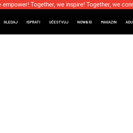
 empower! Together, we inspire! Together, we conn
GLEDAJ
ISPRATI
UČESTVUJ
NOW&10
MAGAZIN
ADU