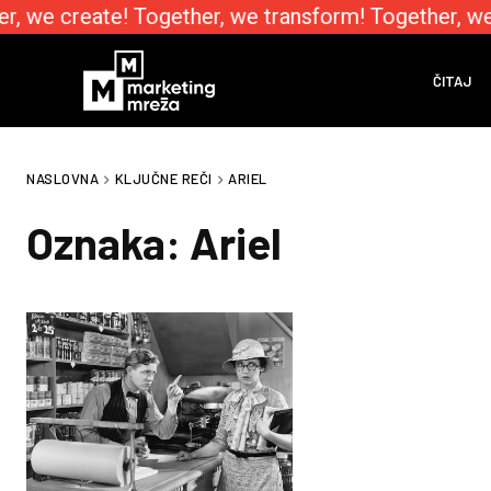
r, we create! Together, we transform! Together, we
ČITAJ
NASLOVNA
KLJUČNE REČI
ARIEL
Oznaka:
Ariel