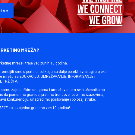
ARKETING MREŽA?
rketing mreže i traje već punih 10 godina.
emeljili smo u portalu, od koga su dalje potekli svi drugi projekti
ine mrežu za EDUKACIJU, UMREŽAVANJE, INFORMISANJE i
 TRŽIŠTA.
samo zajedničkim snagama i umrežavanjem svih učesnika na
mo da pomerimo granice, pratimo trendove, odolimo izazovima,
avu konkurenciju, unapredimo poslovanje i položaj struke.
REŽE koju zajedno gradimo već 10 godina!