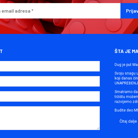
T
ŠTA JE M
Dug je put Ma
Svoju snagu ut
koji danas č
UNAPREĐENJE
Smatramo da 
tržištu može
razvijemo zdr
Budite deo M
Čitaj dalje