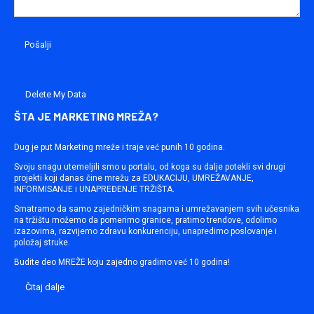
Delete My Data
ŠTA JE MARKETING MREŽA?
Dug je put Marketing mreže i traje već punih 10 godina.
Svoju snagu utemeljili smo u portalu, od koga su dalje potekli svi drugi
projekti koji danas čine mrežu za EDUKACIJU, UMREŽAVANJE,
INFORMISANJE i UNAPREĐENJE TRŽIŠTA.
Smatramo da samo zajedničkim snagama i umrežavanjem svih učesnika
na tržištu možemo da pomerimo granice, pratimo trendove, odolimo
izazovima, razvijemo zdravu konkurenciju, unapredimo poslovanje i
položaj struke.
Budite deo MREŽE koju zajedno gradimo već 10 godina!
Čitaj dalje