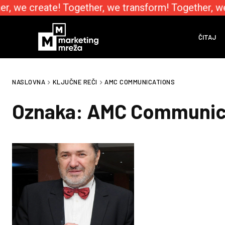
r, we create! Together, we transform! Together, w
ČITAJ
NASLOVNA
KLJUČNE REČI
AMC COMMUNICATIONS
Oznaka:
AMC Communic