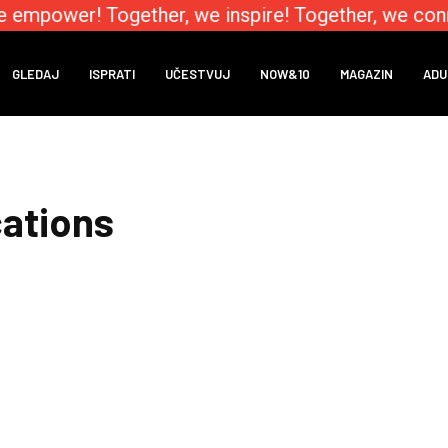
e empower! Together, we inspire! Together, we conn
GLEDAJ
ISPRATI
UČESTVUJ
NOW&10
MAGAZIN
ADU
ations