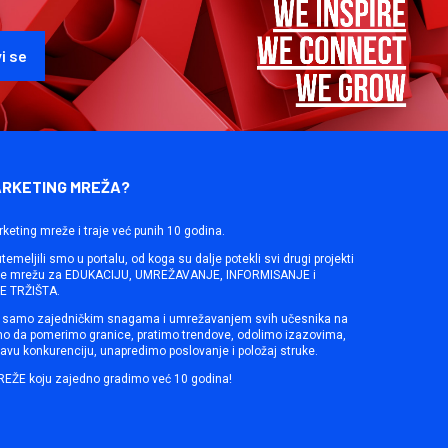
ARKETING MREŽA?
rketing mreže i traje već punih 10 godina.
emeljili smo u portalu, od koga su dalje potekli svi drugi projekti
ine mrežu za EDUKACIJU, UMREŽAVANJE, INFORMISANJE i
 TRŽIŠTA.
samo zajedničkim snagama i umrežavanjem svih učesnika na
mo da pomerimo granice, pratimo trendove, odolimo izazovima,
avu konkurenciju, unapredimo poslovanje i položaj struke.
REŽE koju zajedno gradimo već 10 godina!