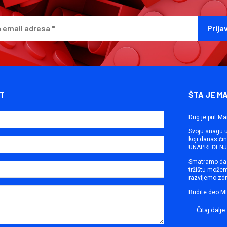
T
ŠTA JE M
Dug je put Ma
Svoju snagu ut
koji danas č
UNAPREĐENJE
Smatramo da 
tržištu može
razvijemo zdr
Budite deo M
Čitaj dalje