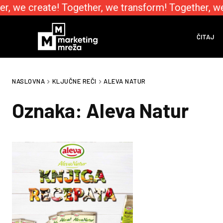
r, we create! Together, we transform! Together, w
ČITAJ
NASLOVNA
KLJUČNE REČI
ALEVA NATUR
Oznaka:
Aleva Natur