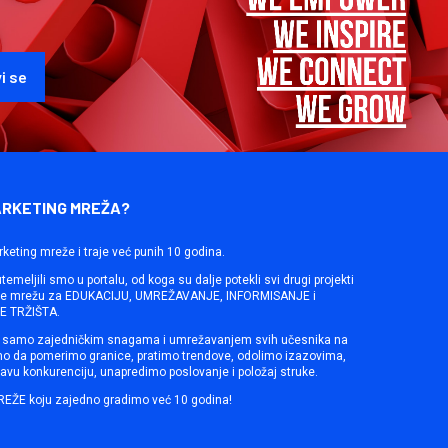
ARKETING MREŽA?
rketing mreže i traje već punih 10 godina.
emeljili smo u portalu, od koga su dalje potekli svi drugi projekti
ine mrežu za EDUKACIJU, UMREŽAVANJE, INFORMISANJE i
 TRŽIŠTA.
samo zajedničkim snagama i umrežavanjem svih učesnika na
mo da pomerimo granice, pratimo trendove, odolimo izazovima,
avu konkurenciju, unapredimo poslovanje i položaj struke.
REŽE koju zajedno gradimo već 10 godina!