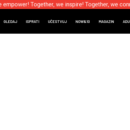
e empower! Together, we inspire! Together, we conn
GLEDAJ
ISPRATI
UČESTVUJ
NOW&10
MAGAZIN
ADU