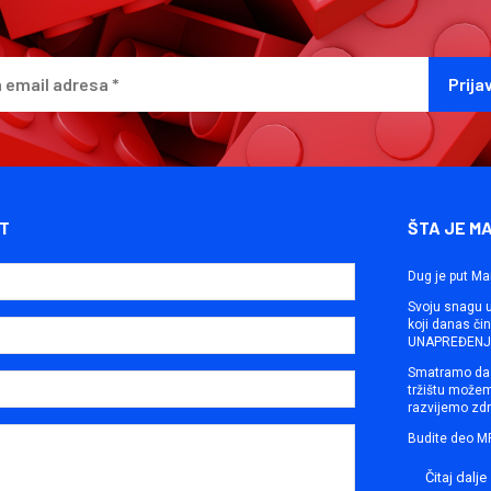
T
ŠTA JE M
Dug je put Ma
Svoju snagu ut
koji danas č
UNAPREĐENJE
Smatramo da 
tržištu može
razvijemo zdr
Budite deo M
Čitaj dalje