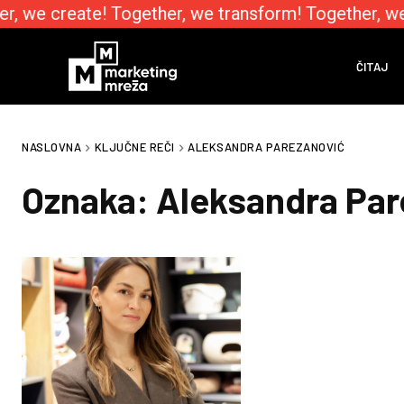
r, we create! Together, we transform! Together, we
ČITAJ
NASLOVNA
KLJUČNE REČI
ALEKSANDRA PAREZANOVIĆ
Oznaka:
Aleksandra Par