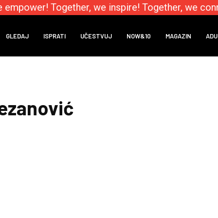
 empower! Together, we inspire! Together, we conn
GLEDAJ
ISPRATI
UČESTVUJ
NOW&10
MAGAZIN
ADU
ezanović