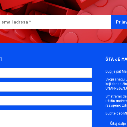
T
ŠTA JE M
Dug je put Ma
Svoju snagu ut
koji danas č
UNAPREĐENJE
Smatramo da 
tržištu može
razvijemo zdr
Budite deo M
Čitaj dalje