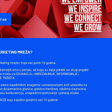
ARKETING MREŽA?
rketing mreže i traje već punih 10 godina.
emeljili smo u portalu, od koga su dalje potekli svi drugi projekti
ine mrežu za EDUKACIJU, UMREŽAVANJE, INFORMISANJE i
 TRŽIŠTA.
samo zajedničkim snagama i umrežavanjem svih učesnika na
mo da pomerimo granice, pratimo trendove, odolimo izazovima,
avu konkurenciju, unapredimo poslovanje i položaj struke.
REŽE koju zajedno gradimo već 10 godina!