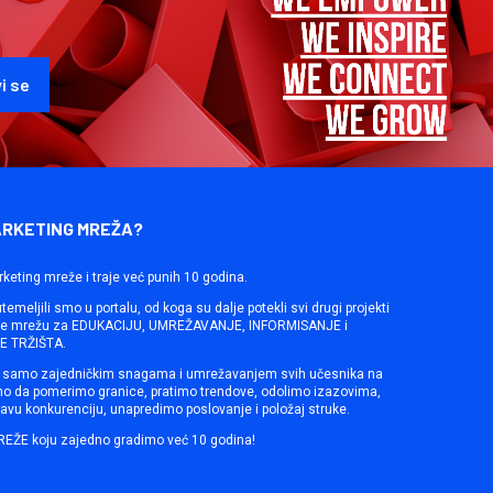
ARKETING MREŽA?
rketing mreže i traje već punih 10 godina.
emeljili smo u portalu, od koga su dalje potekli svi drugi projekti
ine mrežu za EDUKACIJU, UMREŽAVANJE, INFORMISANJE i
 TRŽIŠTA.
samo zajedničkim snagama i umrežavanjem svih učesnika na
mo da pomerimo granice, pratimo trendove, odolimo izazovima,
avu konkurenciju, unapredimo poslovanje i položaj struke.
REŽE koju zajedno gradimo već 10 godina!