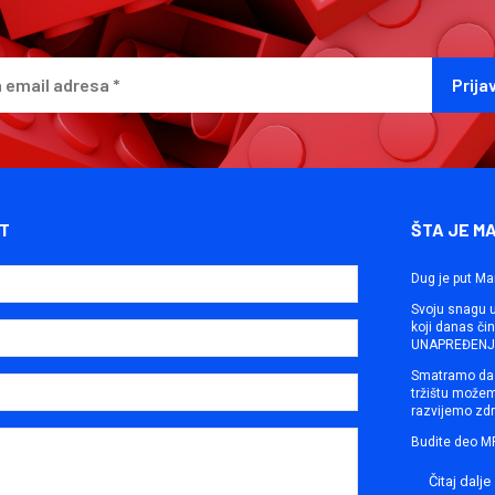
T
ŠTA JE M
Dug je put Ma
Svoju snagu ut
koji danas č
UNAPREĐENJE
Smatramo da 
tržištu može
razvijemo zdr
Budite deo M
Čitaj dalje