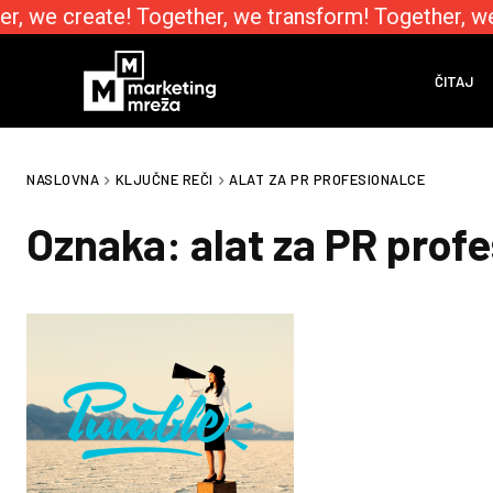
r, we create! Together, we transform! Together, w
ČITAJ
NASLOVNA
KLJUČNE REČI
ALAT ZA PR PROFESIONALCE
Oznaka:
alat za PR prof