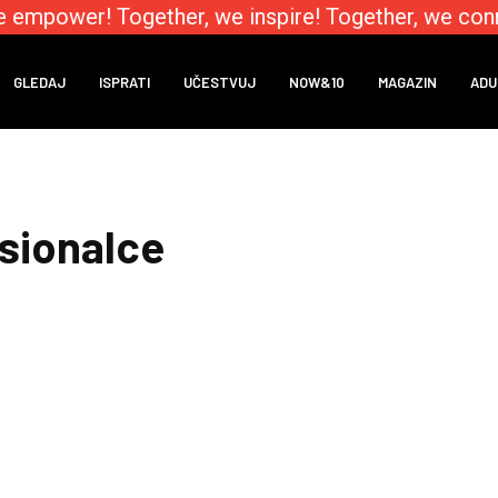
e empower! Together, we inspire! Together, we conn
GLEDAJ
ISPRATI
UČESTVUJ
NOW&10
MAGAZIN
ADU
esionalce