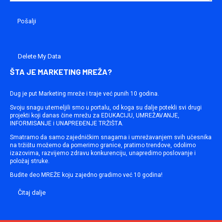
Delete My Data
ŠTA JE MARKETING MREŽA?
Dug je put Marketing mreže i traje već punih 10 godina.
Svoju snagu utemeljili smo u portalu, od koga su dalje potekli svi drugi
projekti koji danas čine mrežu za EDUKACIJU, UMREŽAVANJE,
INFORMISANJE i UNAPREĐENJE TRŽIŠTA.
Smatramo da samo zajedničkim snagama i umrežavanjem svih učesnika
na tržištu možemo da pomerimo granice, pratimo trendove, odolimo
izazovima, razvijemo zdravu konkurenciju, unapredimo poslovanje i
položaj struke.
Budite deo MREŽE koju zajedno gradimo već 10 godina!
Čitaj dalje