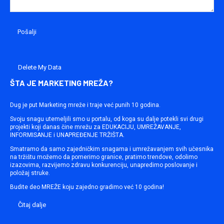
Delete My Data
ŠTA JE MARKETING MREŽA?
Dug je put Marketing mreže i traje već punih 10 godina.
Svoju snagu utemeljili smo u portalu, od koga su dalje potekli svi drugi
projekti koji danas čine mrežu za EDUKACIJU, UMREŽAVANJE,
INFORMISANJE i UNAPREĐENJE TRŽIŠTA.
Smatramo da samo zajedničkim snagama i umrežavanjem svih učesnika
na tržištu možemo da pomerimo granice, pratimo trendove, odolimo
izazovima, razvijemo zdravu konkurenciju, unapredimo poslovanje i
položaj struke.
Budite deo MREŽE koju zajedno gradimo već 10 godina!
Čitaj dalje