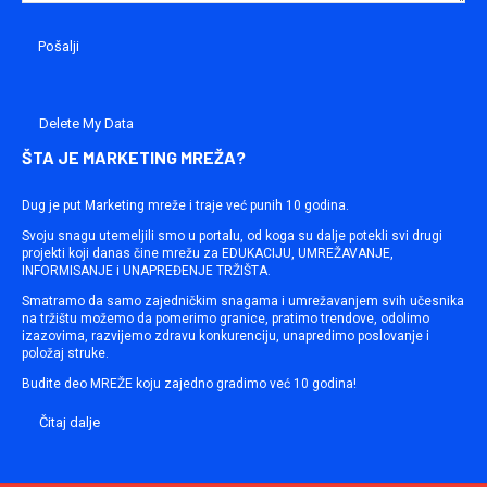
Delete My Data
ŠTA JE MARKETING MREŽA?
Dug je put Marketing mreže i traje već punih 10 godina.
Svoju snagu utemeljili smo u portalu, od koga su dalje potekli svi drugi
projekti koji danas čine mrežu za EDUKACIJU, UMREŽAVANJE,
INFORMISANJE i UNAPREĐENJE TRŽIŠTA.
Smatramo da samo zajedničkim snagama i umrežavanjem svih učesnika
na tržištu možemo da pomerimo granice, pratimo trendove, odolimo
izazovima, razvijemo zdravu konkurenciju, unapredimo poslovanje i
položaj struke.
Budite deo MREŽE koju zajedno gradimo već 10 godina!
Čitaj dalje