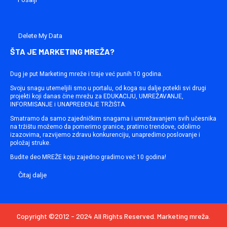
Delete My Data
ŠTA JE MARKETING MREŽA?
Dug je put Marketing mreže i traje već punih 10 godina.
Svoju snagu utemeljili smo u portalu, od koga su dalje potekli svi drugi
projekti koji danas čine mrežu za EDUKACIJU, UMREŽAVANJE,
INFORMISANJE i UNAPREĐENJE TRŽIŠTA.
Smatramo da samo zajedničkim snagama i umrežavanjem svih učesnika
na tržištu možemo da pomerimo granice, pratimo trendove, odolimo
izazovima, razvijemo zdravu konkurenciju, unapredimo poslovanje i
položaj struke.
Budite deo MREŽE koju zajedno gradimo već 10 godina!
Čitaj dalje
Copyright ©2012 - 2024 All Rights Reserved. Marketing mreža.