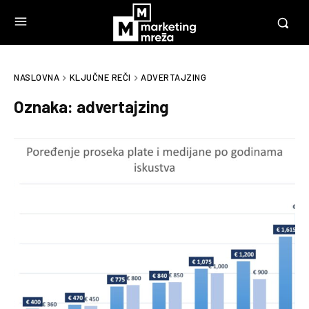
NASLOVNA
KLJUČNE REČI
ADVERTAJZING
Oznaka:
advertajzing