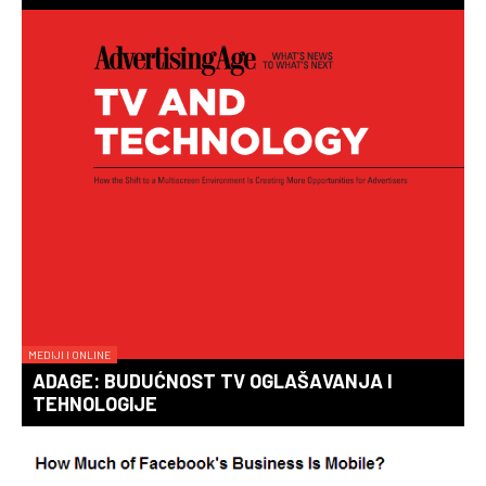
MEDIJI I ONLINE
ADAGE: BUDUĆNOST TV OGLAŠAVANJA I
TEHNOLOGIJE