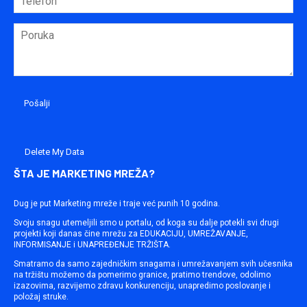
Delete My Data
ŠTA JE MARKETING MREŽA?
Dug je put Marketing mreže i traje već punih 10 godina.
Svoju snagu utemeljili smo u portalu, od koga su dalje potekli svi drugi
projekti koji danas čine mrežu za EDUKACIJU, UMREŽAVANJE,
INFORMISANJE i UNAPREĐENJE TRŽIŠTA.
Smatramo da samo zajedničkim snagama i umrežavanjem svih učesnika
na tržištu možemo da pomerimo granice, pratimo trendove, odolimo
izazovima, razvijemo zdravu konkurenciju, unapredimo poslovanje i
položaj struke.