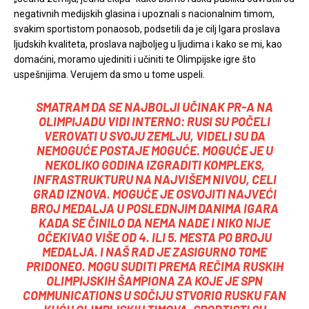
negativnih medijskih glasina i upoznali s nacionalnim timom,
svakim sportistom ponaosob, podsetili da je cilj Igara proslava
ljudskih kvaliteta, proslava najboljeg u ljudima i kako se mi, kao
domaćini, moramo ujediniti i učiniti te Olimpijske igre što
uspešnijima. Verujem da smo u tome uspeli.
SMATRAM DA SE NAJBOLJI UČINAK PR-A NA
OLIMPIJADU VIDI INTERNO: RUSI SU POČELI
VEROVATI U SVOJU ZEMLJU, VIDELI SU DA
NEMOGUĆE POSTAJE MOGUĆE. MOGUĆE JE U
NEKOLIKO GODINA IZGRADITI KOMPLEKS,
INFRASTRUKTURU NA NAJVIŠEM NIVOU, CELI
GRAD IZNOVA. MOGUĆE JE OSVOJITI NAJVEĆI
BROJ MEDALJA U POSLEDNJIM DANIMA IGARA
KADA SE ČINILO DA NEMA NADE I NIKO NIJE
OČEKIVAO VIŠE OD 4. ILI 5. MESTA PO BROJU
MEDALJA. I NAŠ RAD JE ZASIGURNO TOME
PRIDONEO. MOGU SUDITI PREMA REČIMA RUSKIH
OLIMPIJSKIH ŠAMPIONA ZA KOJE JE SPN
COMMUNICATIONS U SOČIJU STVORIO RUSKU FAN