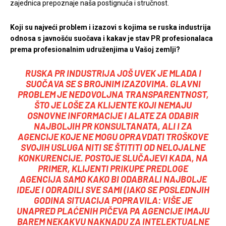
zajednica prepoznaje naša postignuća i stručnost.
Koji su najveći problem i izazovi s kojima se ruska industrija
odnosa s javnošću suočava i kakav je stav PR profesionalaca
prema profesionalnim udruženjima u Vašoj zemlji?
RUSKA PR INDUSTRIJA JOŠ UVEK JE MLADA I
SUOČAVA SE S BROJNIM IZAZOVIMA. GLAVNI
PROBLEM JE NEDOVOLJNA TRANSPARENTNOST,
ŠTO JE LOŠE ZA KLIJENTE KOJI NEMAJU
OSNOVNE INFORMACIJE I ALATE ZA ODABIR
NAJBOLJIH PR KONSULTANATA, ALI I ZA
AGENCIJE KOJE NE MOGU OPRAVDATI TROŠKOVE
SVOJIH USLUGA NITI SE ŠTITITI OD NELOJALNE
KONKURENCIJE. POSTOJE SLUČAJEVI KADA, NA
PRIMER, KLIJENTI PRIKUPE PREDLOGE
AGENCIJA SAMO KAKO BI ODABRALI NAJBOLJE
IDEJE I ODRADILI SVE SAMI (IAKO SE POSLEDNJIH
GODINA SITUACIJA POPRAVILA: VIŠE JE
UNAPRED PLAĆENIH PIČEVA PA AGENCIJE IMAJU
BAREM NEKAKVU NAKNADU ZA INTELEKTUALNE