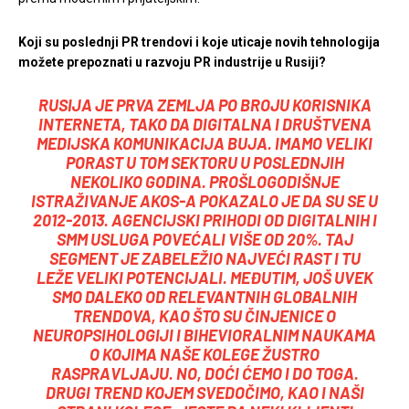
Koji su poslednji PR trendovi i koje uticaje novih tehnologija
možete prepoznati u razvoju PR industrije u Rusiji?
RUSIJA JE PRVA ZEMLJA PO BROJU KORISNIKA
INTERNETA, TAKO DA DIGITALNA I DRUŠTVENA
MEDIJSKA KOMUNIKACIJA BUJA. IMAMO VELIKI
PORAST U TOM SEKTORU U POSLEDNJIH
NEKOLIKO GODINA. PROŠLOGODIŠNJE
ISTRAŽIVANJE AKOS-A POKAZALO JE DA SU SE U
2012-2013. AGENCIJSKI PRIHODI OD DIGITALNIH I
SMM USLUGA POVEĆALI VIŠE OD 20%. TAJ
SEGMENT JE ZABELEŽIO NAJVEĆI RAST I TU
LEŽE VELIKI POTENCIJALI. MEĐUTIM, JOŠ UVEK
SMO DALEKO OD RELEVANTNIH GLOBALNIH
TRENDOVA, KAO ŠTO SU ČINJENICE O
NEUROPSIHOLOGIJI I BIHEVIORALNIM NAUKAMA
O KOJIMA NAŠE KOLEGE ŽUSTRO
RASPRAVLJAJU. NO, DOĆI ĆEMO I DO TOGA.
DRUGI TREND KOJEM SVEDOČIMO, KAO I NAŠI