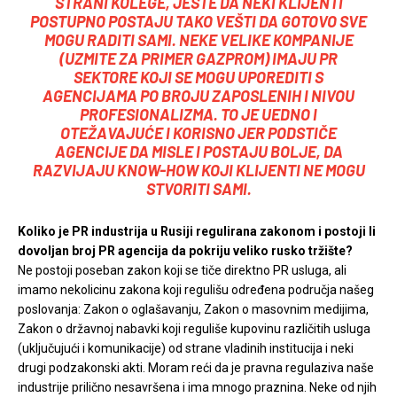
STRANI KOLEGE, JESTE DA NEKI KLIJENTI
POSTUPNO POSTAJU TAKO VEŠTI DA GOTOVO SVE
MOGU RADITI SAMI. NEKE VELIKE KOMPANIJE
(UZMITE ZA PRIMER GAZPROM) IMAJU PR
SEKTORE KOJI SE MOGU UPOREDITI S
AGENCIJAMA PO BROJU ZAPOSLENIH I NIVOU
PROFESIONALIZMA. TO JE UEDNO I
OTEŽAVAJUĆE I KORISNO JER PODSTIČE
AGENCIJE DA MISLE I POSTAJU BOLJE, DA
RAZVIJAJU KNOW-HOW KOJI KLIJENTI NE MOGU
STVORITI SAMI.
Koliko je PR industrija u Rusiji regulirana zakonom i postoji li
dovoljan broj PR agencija da pokriju veliko rusko tržište?
Ne postoji poseban zakon koji se tiče direktno PR usluga, ali
imamo nekolicinu zakona koji regulišu određena područja našeg
poslovanja: Zakon o oglašavanju, Zakon o masovnim medijima,
Zakon o državnoj nabavki koji reguliše kupovinu različitih usluga
(uključujući i komunikacije) od strane vladinih institucija i neki
drugi podzakonski akti. Moram reći da je pravna regulaziva naše
industrije prilično nesavršena i ima mnogo praznina. Neke od njih