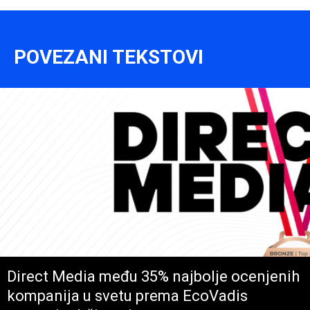
POVEZANI TEKSTOVI
Direct Media među 35% najbolje ocenjenih
kompanija u svetu prema EcoVadis