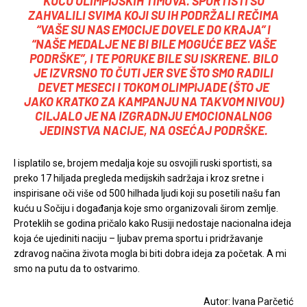
KUĆU OLIMPIJSKIH TIMOVA. SPORTISTI SU
ZAHVALILI SVIMA KOJI SU IH PODRŽALI REČIMA
“VAŠE SU NAS EMOCIJE DOVELE DO KRAJA” I
“NAŠE MEDALJE NE BI BILE MOGUĆE BEZ VAŠE
PODRŠKE”, I TE PORUKE BILE SU ISKRENE. BILO
JE IZVRSNO TO ČUTI JER SVE ŠTO SMO RADILI
DEVET MESECI I TOKOM OLIMPIJADE (ŠTO JE
JAKO KRATKO ZA KAMPANJU NA TAKVOM NIVOU)
CILJALO JE NA IZGRADNJU EMOCIONALNOG
JEDINSTVA NACIJE, NA OSEĆAJ PODRŠKE.
I isplatilo se, brojem medalja koje su osvojili ruski sportisti, sa
preko 17 hiljada pregleda medijskih sadržaja i kroz sretne i
inspirisane oči više od 500 hilhada ljudi koji su posetili našu fan
kuću u Sočiju i događanja koje smo organizovali širom zemlje.
Proteklih se godina pričalo kako Rusiji nedostaje nacionalna ideja
koja će ujediniti naciju – ljubav prema sportu i pridržavanje
zdravog načina života mogla bi biti dobra ideja za početak. A mi
smo na putu da to ostvarimo.
Autor: Ivana Parčetić