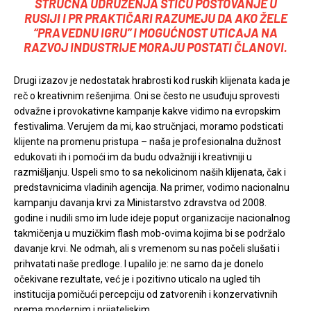
STRUČNA UDRUŽENJA STIČU POŠTOVANJE U
RUSIJI I PR PRAKTIČARI RAZUMEJU DA AKO ŽELE
“PRAVEDNU IGRU” I MOGUĆNOST UTICAJA NA
RAZVOJ INDUSTRIJE MORAJU POSTATI ČLANOVI.
Drugi izazov je nedostatak hrabrosti kod ruskih klijenata kada je
reč o kreativnim rešenjima. Oni se često ne usuđuju sprovesti
odvažne i provokativne kampanje kakve vidimo na evropskim
festivalima. Verujem da mi, kao stručnjaci, moramo podsticati
klijente na promenu pristupa – naša je profesionalna dužnost
edukovati ih i pomoći im da budu odvažniji i kreativniji u
razmišljanju. Uspeli smo to sa nekolicinom naših klijenata, čak i
predstavnicima vladinih agencija. Na primer, vodimo nacionalnu
kampanju davanja krvi za Ministarstvo zdravstva od 2008.
godine i nudili smo im lude ideje poput organizacije nacionalnog
takmičenja u muzičkim flash mob-ovima kojima bi se podržalo
davanje krvi. Ne odmah, ali s vremenom su nas počeli slušati i
prihvatati naše predloge. I upalilo je: ne samo da je donelo
očekivane rezultate, već je i pozitivno uticalo na ugled tih
institucija pomičući percepciju od zatvorenih i konzervativnih
prema modernim i prijateljskim.