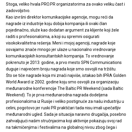
Stoga, veliko hvala PRO.PR organizatorima za ovako veliku čast i
zadovoljstvo.
Kao izvršni direktor komunikacijske agencije, mogu reći da
nagrade iz industrije koju dobija kompanija ili svaki član
pojedinačno, služe kao dodatan argument za klijente koji žele
raditi s profesionalcima, a koji su spremni osigurati
visokokvalitetna rešenja. Meni i mojoj agenciji, nagrade koje
osvajamo znače mnogo jer ulaze u nacionalno vrednovanje
komunikacijskih konsultantskih kompanija. To vrednovanje
pokrenuto je 2013. godine, a prvo mesto SPN Communications
duguje i najvećem broju nagrada koje smo osvojili na tržištu.
Što se tiče nagrade koja mi znači najviše, istakao bih IPRA Golden
World Award iz 2002. godine koju smo osvojili za organizaciju
međunarodne konferencije The Baltic PR Weekend (sada Baltic
Weekend). To je prva međunarodna nagrada dodeljena
profesionalcima iz Rusije i veliko postignuće za našu industriju u
celini, pogotovo jer ruski PR praktičari tada nisu imali upečatljiv
međunarodni ugled. Sada je situacija naravno drugačija, posebno
zahvaljujući našim stručnjacima koji aktivnije pokazuju svoj rad
na takmičenjima i festivalima na globalnoj nivou zbog čega i