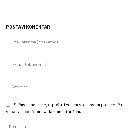
POSTAVI KOMENTAR
Im
i
pr
(o
E-
mai
(o
We
Sačuvaj moje ime, e-poštu i veb mesto u ovom pregledaču
veba za sledeći put kada komentarišem.