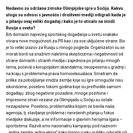
Nedavno su održane zimske Olimpijske igre u Sočiju. Kakvu
ulogu su odnosi s javnošću i društveni mediji odigrali kada je
u pitanju ovaj veliki događaj i kako je to uticalo na imidž
Rusije u svetu?
Biti domaćin najvećeg sportskog događanja u svetu svakako
otvara nove mogućnosti za PR kao i za sve uključene strane. Bio
je to veliki izazov za Rusiju u mnogo pogleda. Organizatori su se
morali boriti sa snažnim naletima skepticizma i negativnosti od
strane domaćih i stranih medija i zajednica po pitanju mnogih
tema, počevši s korupcijskim skandalima, neuspesima u gradnji i
na kraju s problemima prava homoseksualaca. Smatram da
prilike za poboljšanje imidža zemlje koje su Igre omogućile nisu
iskorišćene, posebno tokom godina koje su prethodile samom
događaju: zbog negativne pozadine, mnoge pozitivne i
impresivne stvari vezane za Olimpijadu u Sočiju su ostale
nezapažene. Posebno, problematika kojom se bavila naša
agencija, tj. stavljanje problema i nerešenih pitanja u fokus
medijske diskusije, a ne informacije o glavnim herojima Igara –
sportistima. Razvili smo nacionalnu kampanju pod nazivom
„Jedna zemlja, jedna ekipa” kako bismo rusku publiku odvratili od