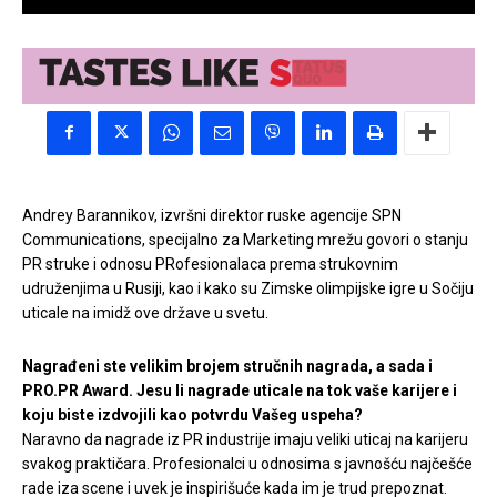
Andrey Barannikov, izvršni direktor ruske agencije SPN
Communications, specijalno za Marketing mrežu govori o stanju
PR struke i odnosu PRofesionalaca prema strukovnim
udruženjima u Rusiji, kao i kako su Zimske olimpijske igre u Sočiju
uticale na imidž ove države u svetu.
Nagrađeni ste velikim brojem stručnih nagrada, a sada i
PRO.PR Award. Jesu li nagrade uticale na tok vaše karijere i
koju biste izdvojili kao potvrdu Vašeg uspeha?
Naravno da nagrade iz PR industrije imaju veliki uticaj na karijeru
svakog praktičara. Profesionalci u odnosima s javnošću najčešće
rade iza scene i uvek je inspirišuće kada im je trud prepoznat.