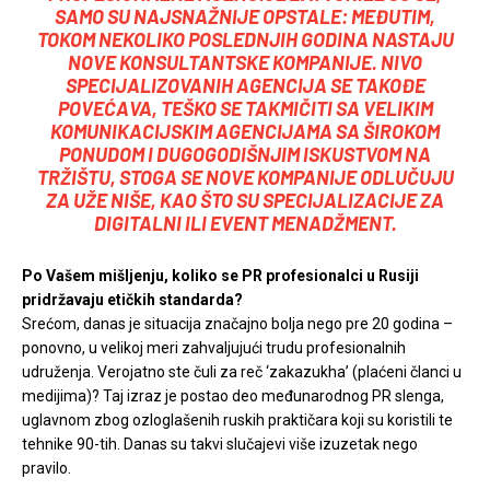
SAMO SU NAJSNAŽNIJE OPSTALE: MEĐUTIM,
TOKOM NEKOLIKO POSLEDNJIH GODINA NASTAJU
NOVE KONSULTANTSKE KOMPANIJE. NIVO
SPECIJALIZOVANIH AGENCIJA SE TAKOĐE
POVEĆAVA, TEŠKO SE TAKMIČITI SA VELIKIM
KOMUNIKACIJSKIM AGENCIJAMA SA ŠIROKOM
PONUDOM I DUGOGODIŠNJIM ISKUSTVOM NA
TRŽIŠTU, STOGA SE NOVE KOMPANIJE ODLUČUJU
ZA UŽE NIŠE, KAO ŠTO SU SPECIJALIZACIJE ZA
DIGITALNI ILI EVENT MENADŽMENT.
Po Vašem mišljenju, koliko se PR profesionalci u Rusiji
pridržavaju etičkih standarda?
Srećom, danas je situacija značajno bolja nego pre 20 godina –
ponovno, u velikoj meri zahvaljujući trudu profesionalnih
udruženja. Verojatno ste čuli za reč ‘zakazukha’ (plaćeni članci u
medijima)? Taj izraz je postao deo međunarodnog PR slenga,
uglavnom zbog ozloglašenih ruskih praktičara koji su koristili te
tehnike 90-tih. Danas su takvi slučajevi više izuzetak nego
pravilo.