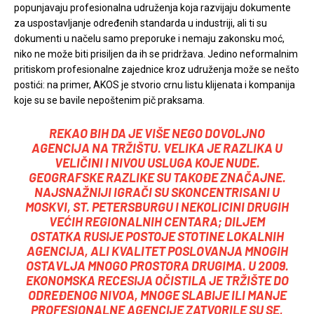
popunjavaju profesionalna udruženja koja razvijaju dokumente
za uspostavljanje određenih standarda u industriji, ali ti su
dokumenti u načelu samo preporuke i nemaju zakonsku moć,
niko ne može biti prisiljen da ih se pridržava. Jedino neformalnim
pritiskom profesionalne zajednice kroz udruženja može se nešto
postići: na primer, AKOS je stvorio crnu listu klijenata i kompanija
koje su se bavile nepoštenim pič praksama.
REKAO BIH DA JE VIŠE NEGO DOVOLJNO
AGENCIJA NA TRŽIŠTU. VELIKA JE RAZLIKA U
VELIČINI I NIVOU USLUGA KOJE NUDE.
GEOGRAFSKE RAZLIKE SU TAKOĐE ZNAČAJNE.
NAJSNAŽNIJI IGRAČI SU SKONCENTRISANI U
MOSKVI, ST. PETERSBURGU I NEKOLICINI DRUGIH
VEĆIH REGIONALNIH CENTARA; DILJEM
OSTATKA RUSIJE POSTOJE STOTINE LOKALNIH
AGENCIJA, ALI KVALITET POSLOVANJA MNOGIH
OSTAVLJA MNOGO PROSTORA DRUGIMA. U 2009.
EKONOMSKA RECESIJA OČISTILA JE TRŽIŠTE DO
ODREĐENOG NIVOA, MNOGE SLABIJE ILI MANJE
PROFESIONALNE AGENCIJE ZATVORILE SU SE,