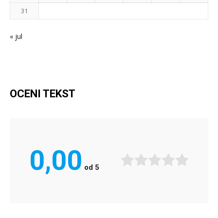
31
« jul
OCENI TEKST
0,00
od
5