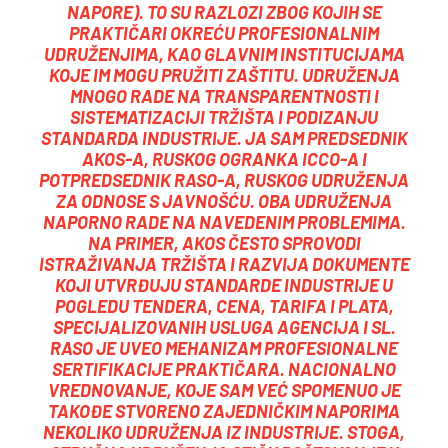
NAPORE). TO SU RAZLOZI ZBOG KOJIH SE
PRAKTIČARI OKREĆU PROFESIONALNIM
UDRUŽENJIMA, KAO GLAVNIM INSTITUCIJAMA
KOJE IM MOGU PRUŽITI ZAŠTITU. UDRUŽENJA
MNOGO RADE NA TRANSPARENTNOSTI I
SISTEMATIZACIJI TRŽIŠTA I PODIZANJU
STANDARDA INDUSTRIJE. JA SAM PREDSEDNIK
AKOS-A, RUSKOG OGRANKA ICCO-A I
POTPREDSEDNIK RASO-A, RUSKOG UDRUŽENJA
ZA ODNOSE S JAVNOŠĆU. OBA UDRUŽENJA
NAPORNO RADE NA NAVEDENIM PROBLEMIMA.
NA PRIMER, AKOS ČESTO SPROVODI
ISTRAŽIVANJA TRŽIŠTA I RAZVIJA DOKUMENTE
KOJI UTVRĐUJU STANDARDE INDUSTRIJE U
POGLEDU TENDERA, CENA, TARIFA I PLATA,
SPECIJALIZOVANIH USLUGA AGENCIJA I SL.
RASO JE UVEO MEHANIZAM PROFESIONALNE
SERTIFIKACIJE PRAKTIČARA. NACIONALNO
VREDNOVANJE, KOJE SAM VEĆ SPOMENUO JE
TAKOĐE STVORENO ZAJEDNIČKIM NAPORIMA
NEKOLIKO UDRUŽENJA IZ INDUSTRIJE. STOGA,