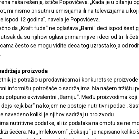
rena naša rešenja, ističe Popovićeva. „Kada je u pitanju o
, mi nismo prisutni u emisijama ili na televizijama u koj
e ispod 12 godina“, navela je Popovićeva.
ačno da „Kraft fuds“ ne oglašava „Barni“ deci ispod šest go
e utisak da su njihovi oglasi primamnjive i deci od tri ili četi
cama često se mogu vidite deca tog uzrasta koja od rodit
.
sadržaju proizvoda
tnik je potražio u prodavnicama i konkuretske proizvode 
oni informišu potrošače o sadržajima. Na našem tržištu p
su potpuno ekvivalentni „Barniju“. Među proizvodima koji s
n dejs kejk bar“ na kojem ne postoje nutritivni podaci. Sas
ije navedeno koliki je njihov sadržaj u proizvodu.
 ima nutritivne podatke, ali iz podataka na omotu se ne m
drži šećera. Na „Imlekovom“ „čoksiju“ je napisano koliko 