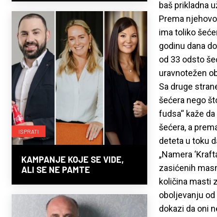
baš prikladna u
Prema njehovom
ima toliko šeć
godinu dana do 
od 33 odsto šeć
uravnotežen obr
Sa druge strane
šećera nego što
fudsa“ kaže da
šećera, a prema
ISPRATI
deteta u toku d
„Namera ‘Krafta
KAMPANJE KOJE SE VIDE,
zasićenih masni
ALI SE NE PAMTE
količina masti 
oboljevanju od 
dokazi da oni n