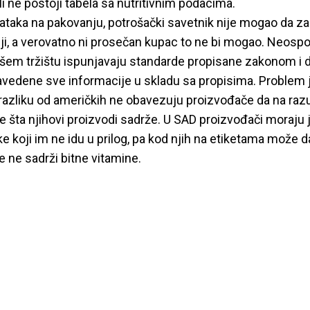
ali ne postoji tabela sa nutritivnim podacima.
aka na pakovanju, potrošački savetnik nije mogao da zakl
ji, a verovatno ni prosečan kupac to ne bi mogao. Neospo
ašem tržištu ispunjavaju standarde propisane zakonom i 
vedene sve informacije u skladu sa propisima. Problem 
 razliku od američkih ne obavezuju proizvođače da na raz
 šta njihovi proizvodi sadrže. U SAD proizvođači moraju 
ke koji im ne idu u prilog, pa kod njih na etiketama može d
 ne sadrži bitne vitamine.