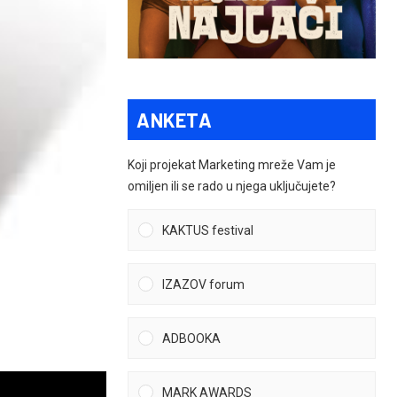
ANKETA
Koji projekat Marketing mreže Vam je
omiljen ili se rado u njega uključujete?
KAKTUS festival
IZAZOV forum
ADBOOKA
MARK AWARDS