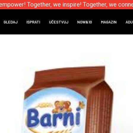
mpower! Together, we inspire! Together, we connect
GLEDAJ
ISPRATI
UČESTVUJ
NOW&10
MAGAZIN
ADU