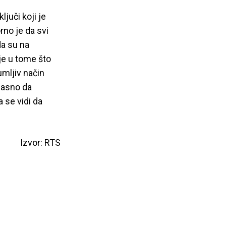
juči koji je
rno je da svi
da su na
je u tome što
umljiv način
jasno da
a se vidi da
Izvor: RTS