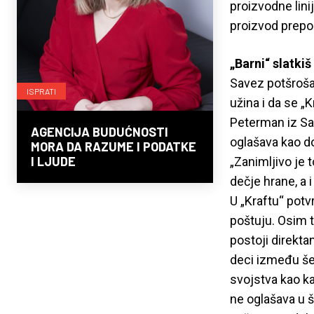
proizvodne lini
proizvod preporu
„Barni“ slatkiš 
Savez potšrošač
ISPRATI
užina i da se „
Peterman iz Sav
AGENCIJA BUDUĆNOSTI
oglašava kao do
MORA DA RAZUME I PODATKE
I LJUDE
„Zanimljivo je 
dečje hrane, a 
U „Kraftu“ potv
poštuju. Osim 
postoji direkta
deci između še
svojstva kao ka
ne oglašava u šk