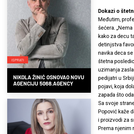
Dokazi o štetn
Međutim, profes
šećera. „Nema 
kako za decu ta
detinjstva favor
navika deca se 
ISPRATI
štetna posledic
uzimanja zaslađ
NIKOLA ŽINIĆ OSNOVAO NOVU
pedijatri u Srb
AGENCIJU 5068.AGENCY
pojavi, koja dol
zapada što odav
Sa svoje strane,
Popović kaže da
i proizvodi za s
Prema njenim reč