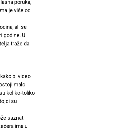
glasna poruka,
ima je više od
dina, ali se
ri godine. U
elja traže da
kako bi video
ostoji malo
u koliko-toliko
tojci su
ože saznati
šećera ima u