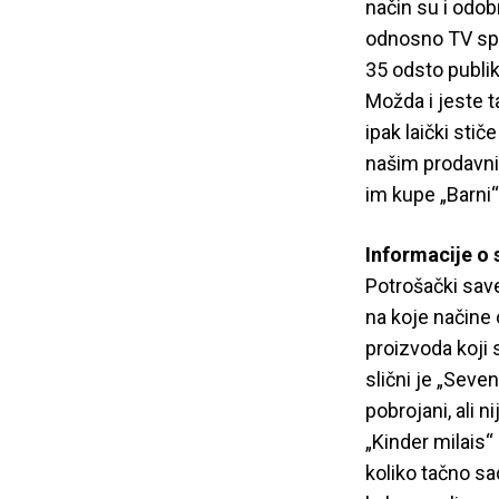
način su i odob
odnosno TV spot
35 odsto publik
Možda i jeste t
ipak laički stič
našim prodavni
im kupe „Barni“
Informacije o 
Potrošački save
na koje načine 
proizvoda koji 
slični je „Seve
pobrojani, ali n
„Kinder milais“
koliko tačno sa