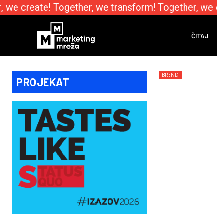
we create! Together, we transform! Together, we e
ČITAJ
BREND
PROJEKAT