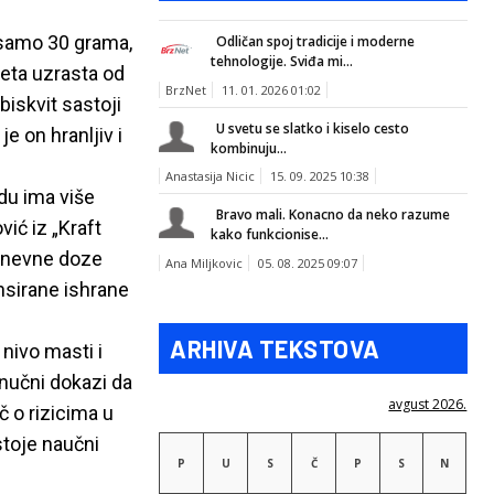
 samo 30 grama,
Odličan spoj tradicije i moderne
tehnologije. Sviđa mi...
eta uzrasta od
BrzNet
11. 01. 2026 01:02
biskvit sastoji
U svetu se slatko i kiselo cesto
e on hranljiv i
kombinuju...
Anastasija Nicic
15. 09. 2025 10:38
du ima više
Bravo mali. Konacno da neko razume
ić iz „Kraft
kako funkcionise...
 dnevne doze
Ana Miljkovic
05. 08. 2025 09:07
nsirane ishrane
ARHIVA TEKSTOVA
 nivo masti i
 nučni dokazi da
avgust 2026.
č o rizicima u
stoje naučni
P
U
S
Č
P
S
N