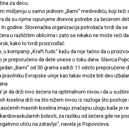
žina za decu.
 mišljenju u samo jednom „Barni“ medvediću, koji teži
era da su njime ispunjene dnevne potrebe za šećerom det
tri godine. Slovenačka organizacija potrošača tvrdi da se 
era u različitim oblicima i zato se nikako ne može reći da j
ok, kako to tvrdi proizvođač.
, u kompaniji „Kraft fuds“ kažu da nije tačno da u proizvo
 je preporučeno da dete unese u toku dana. Slavica Popov
 jedan „Barni“ od 30 grama sadrži 11 odsto preporučene
 pravilniku Evropske unije kao takav može biti deo izbala
ana.
’ je da drži nivo šećera na optimalnom nivou i da u suštini
h kiselina drži na što nižem nivou iz razloga što postoje
zasićenih masnih kiselina imaju značajnu ulogu kada je re
kardiovaskularnih bolesti, za razliku od šećera gde ne po
egativno utiču na zdravlje“, navela je Popovićeva.