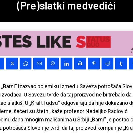
(Pre)slatki medvedići
u „Barni“ izazvao polemiku između Saveza potrošača Slove
oizvođača. U Savezu tvrde da taj proizvod ne bi trebalo da
kao slatkiš. U „Kraft fudsu“ odgovaraju da nije dokazano d
leme, šećeri su štetni, kaže profesor Nedeljko Radlović.
dinu dana mnogim mališanima u Srbiji „Barni“ je postao om
otrošača Slovenije tvrdi da taj proizvod kompanije „Kraf