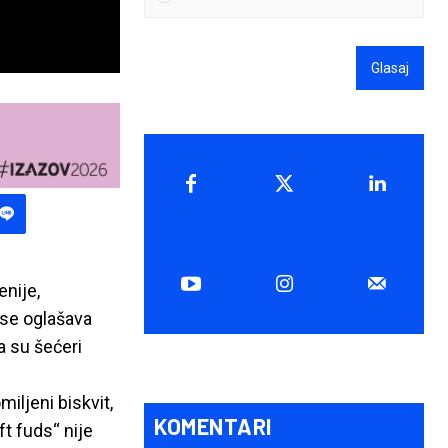
Glasaj
nije,
 se oglašava
a su šećeri
iljeni biskvit,
KOMENTARI
t fuds“ nije