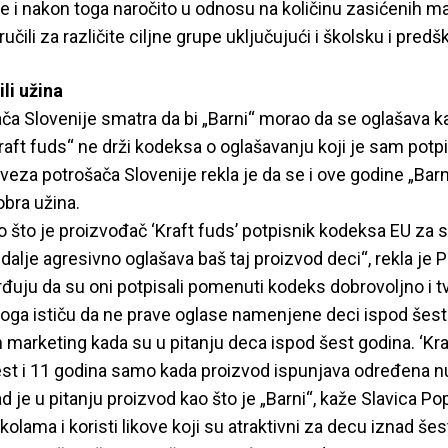
je i nakon toga naročito u odnosu na količinu zasićenih ma
čili za različite ciljne grupe uključujući i školsku i pred
ili užina
a Slovenije smatra da bi „Barni“ morao da se oglašava kao
Kraft fuds“ ne drži kodeksa o oglašavanju koji je sam potp
eza potrošača Slovenije rekla je da se i ove godine „Barn
bra užina.
to što je proizvođač ‘Kraft fuds’ potpisnik kodeksa EU za
i dalje agresivno oglašava baš taj proizvod deci“, rekla je
rđuju da su oni potpisali pomenuti kodeks dobrovoljno i t
toga ističu da ne prave oglase namenjene deci ispod šest
n marketing kada su u pitanju deca ispod šest godina. ‘Kra
st i 11 godina samo kada proizvod ispunjava određena nu
d je u pitanju proizvod kao što je „Barni“, kaže Slavica Pop
olama i koristi likove koji su atraktivni za decu iznad šest