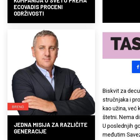
KOMPANIJA U SVETU PREMA
ECOVADIS PROCENI
ODRŽIVOSTI
Biskvit za dec
stručnjaka i pr
BREND
kao užina, već 
štetni. Nema di
JEDNA MISIJA ZA RAZLIČITE
U poslednjih go
GENERACIJE
međutim Savez p