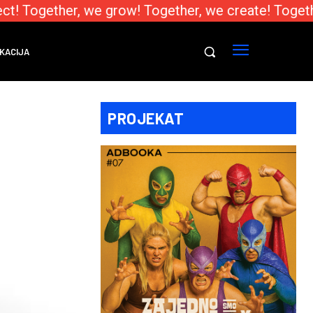
! Together, we grow! Together, we create! Togethe
KACIJA
PROJEKAT