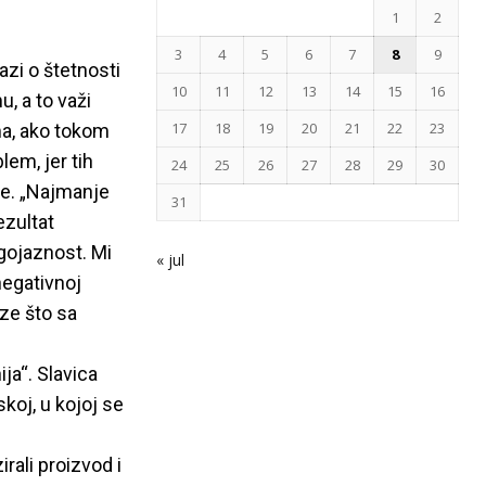
1
2
3
4
5
6
7
8
9
zi o štetnosti
10
11
12
13
14
15
16
, a to važi
17
18
19
20
21
22
23
ma, ako tokom
lem, jer tih
24
25
26
27
28
29
30
ce. „Najmanje
31
ezultat
gojaznost. Mi
« jul
negativnoj
aze što sa
ja“. Slavica
koj, u kojoj se
irali proizvod i