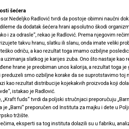
osti šećera
or Nedeljko Radlović tvrdi da postoje obimni naučni doka
dileme da dodatak šećera hrani apsolutno škodi organizmu
ko i za odrasle“, rekao je Radlović. Prema njegovim reči
izujete takvu hranu, slatku ili slanu, onda imate veliki prob
teško odriču, a kao rezultat toga imamo ozbiljne posledi
a uzimanja slatkog je karijes zuba. Ono što nastaje kao r
ene hrane je preobiman unos kalorija, a rezultat toga je 
iji preduzeli smo ozbiljne korake da se suprotstavimo toj 
azi kao rezultat distribucije kojekakvih proizvoda koji dol
de“, istakao je Radlović.
 „Kraft fuds“ tvrdi da poljski stručnjaci preporučuju „Barni
 je „Barni“ preporučen od Instituta za majku i dete u Poljs
rpsko tržište.
ima, eksperti sa tog instituta dolazili su u fabriku, analiz