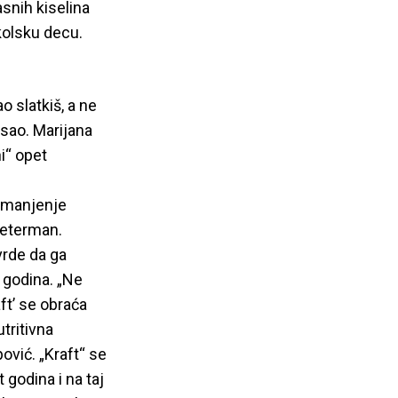
snih kiselina
školsku decu.
 slatkiš, a ne
isao. Marijana
i“ opet
 smanjenje
 Peterman.
vrde da ga
 godina. „Ne
ft’ se obraća
tritivna
ović. „Kraft“ se
 godina i na taj