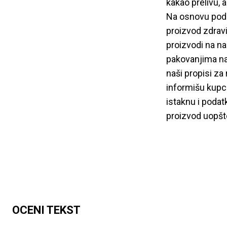
kakao prelivu, 
Na osnovu podat
proizvod zdravi
proizvodi na n
pakovanjima na
naši propisi za
informišu kupce
istaknu i podat
proizvod uopšte
OCENI TEKST