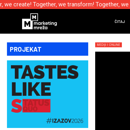
 we create! Together, we transform! Together, we e
ČITAJ
MEDIJI I ONLINE
PROJEKAT