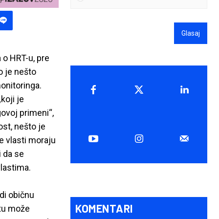
Glasaj
 o HRT-u, pre
o je nešto
monitoringa.
oji je
ovoj primeni“,
st, nešto je
e vlasti moraju
 da se
lastima.
di običnu
KOMENTARI
ntu može