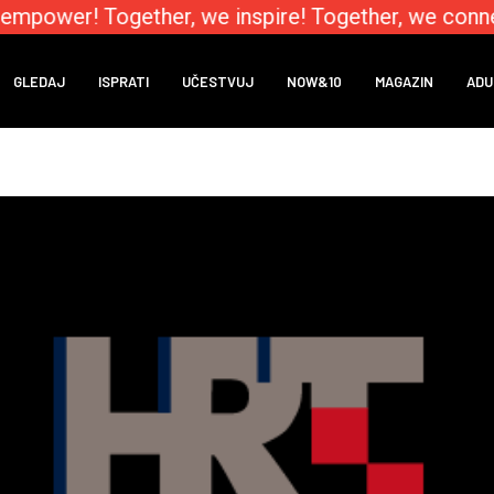
mpower! Together, we inspire! Together, we connec
GLEDAJ
ISPRATI
UČESTVUJ
NOW&10
MAGAZIN
ADU