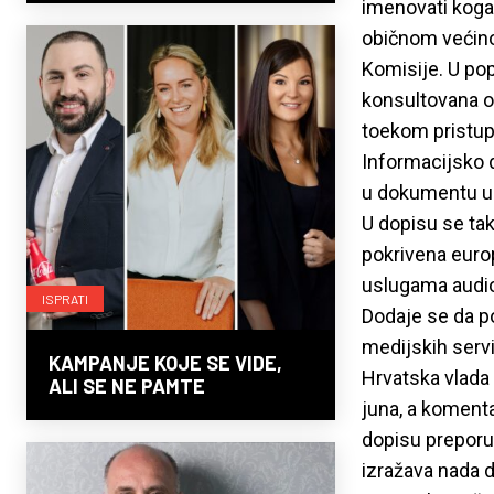
imenovati koga
običnom većino
Komisije. U po
konsultovana o
toekom pristupni
Informacijsko d
u dokumentu u k
U dopisu se ta
pokrivena euro
uslugama audio
ISPRATI
Dodaje se da po
medijskih servi
KAMPANJE KOJE SE VIDE,
Hrvatska vlada
ALI SE NE PAMTE
juna, a komenta
dopisu preporuč
izražava nada d