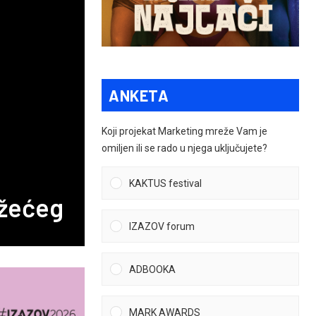
ANKETA
Koji projekat Marketing mreže Vam je
omiljen ili se rado u njega uključujete?
KAKTUS festival
ažećeg
IZAZOV forum
ADBOOKA
MARK AWARDS