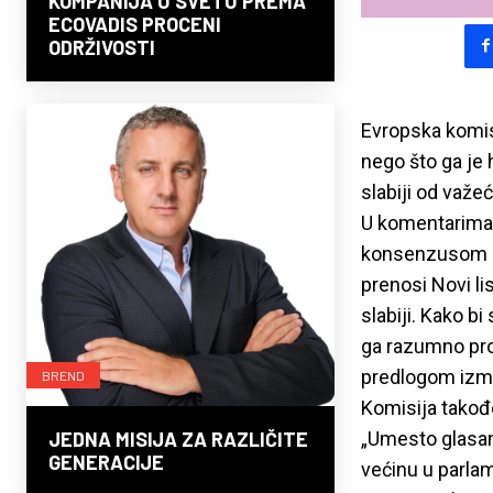
KOMPANIJA U SVETU PREMA
ECOVADIS PROCENI
ODRŽIVOSTI
Evropska komis
nego što ga je 
slabiji od važe
U komentarima 
konsenzusom usv
prenosi Novi li
slabiji. Kako b
ga razumno pro
predlogom izme
BREND
Komisija takođ
„Umesto glasan
JEDNA MISIJA ZA RAZLIČITE
GENERACIJE
većinu u parla