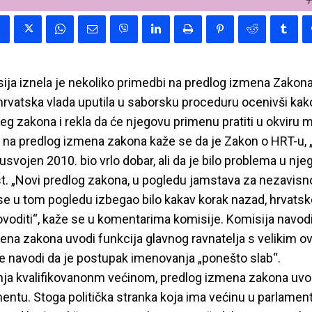
ija iznela je nekoliko primedbi na predlog izmena Zakona
hrvatska vlada uputila u saborsku proceduru ocenivši kak
ćeg zakona i rekla da će njegovu primenu pratiti u okviru 
na predlog izmena zakona kaže se da je Zakon o HRT-u, „k
ojen 2010. bio vrlo dobar, ali da je bilo problema u njeg
st. „Novi predlog zakona, u pogledu jamstava za nezavisno
i se u tom pogledu izbegao bilo kakav korak nazad, hrvatsk
voditi“, kaže se u komentarima komisije. Komisija navodi
na zakona uvodi funkcija glavnog ravnatelja s velikim ov
e navodi da je postupak imenovanja „ponešto slab“.
ja kvalifikovanonm većinom, predlog izmena zakona uvo
mentu. Stoga politička stranka koja ima većinu u parlame