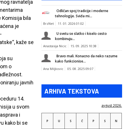
nog ravnatelja
omentarima
Odličan spoj tradicije i moderne
tehnologije. Sviđa mi...
 Komisija bila
BrzNet
11. 01. 2026 01:02
raćena je
–
U svetu se slatko i kiselo cesto
kombinuju...
vatske“, kaže se
Anastasija Nicic
15. 09. 2025 10:38
Bravo mali. Konacno da neko razume
oja su
kako funkcionise...
vom o
Ana Miljkovic
05. 08. 2025 09:07
adležnost.
oniranju javnih
ARHIVA TEKSTOVA
oceduru 14.
avgust 2026.
misija u svom
asprava i
P
U
S
Č
P
S
N
vu kako bi se