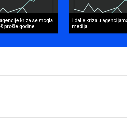
 agencije kriza se mogla
I dalje kriza u agencija
još prošle godine
medija