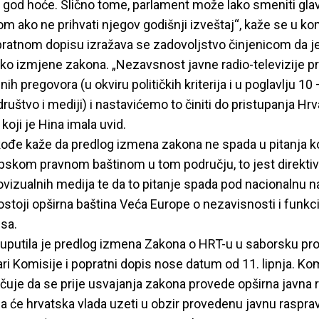
 god hoće. Slično tome, parlament može lako smeniti glav
m ako ne prihvati njegov godišnji izveštaj“, kaže se u k
pratnom dopisu izražava se zadovoljstvo činjenicom da je
ko izmjene zakona. „Nezavsnost javne radio-televizije p
h pregovora (u okviru političkih kriterija i u poglavlju 10 
ruštvo i mediji) i nastavićemo to činiti do pristupanja Hr
oji je Hina imala uvid.
kođe kaže da predlog izmena zakona ne spada u pitanja k
pskom pravnom baštinom u tom području, to jest direkti
vizualnih medija te da to pitanje spada pod nacionalnu n
stoji opširna baština Veća Europe o nezavisnosti i funkci
sa.
 uputila je predlog izmena Zakona o HRT-u u saborsku pr
ri Komisije i popratni dopis nose datum od 11. lipnja. Ko
uje da se prije usvajanja zakona provede opširna javna r
a će hrvatska vlada uzeti u obzir provedenu javnu raspra