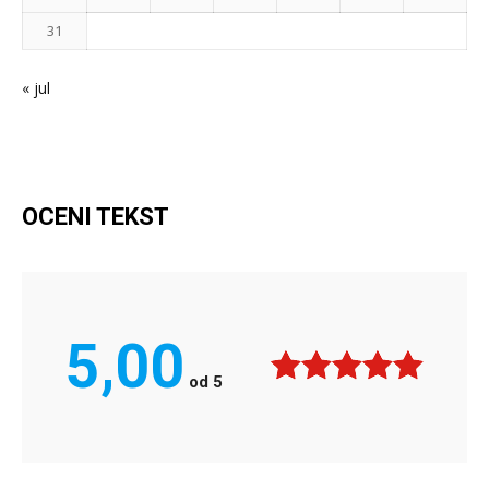
31
« jul
OCENI TEKST
5,00
od
5