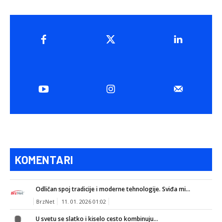
KOMENTARI
Odličan spoj tradicije i moderne tehnologije. Sviđa mi...
BrzNet
11. 01. 2026 01:02
U svetu se slatko i kiselo cesto kombinuju...