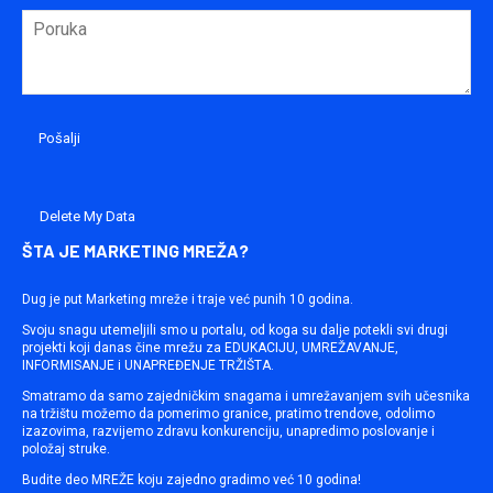
Delete My Data
ŠTA JE MARKETING MREŽA?
Dug je put Marketing mreže i traje već punih 10 godina.
Svoju snagu utemeljili smo u portalu, od koga su dalje potekli svi drugi
projekti koji danas čine mrežu za EDUKACIJU, UMREŽAVANJE,
INFORMISANJE i UNAPREĐENJE TRŽIŠTA.
Smatramo da samo zajedničkim snagama i umrežavanjem svih učesnika
na tržištu možemo da pomerimo granice, pratimo trendove, odolimo
izazovima, razvijemo zdravu konkurenciju, unapredimo poslovanje i
položaj struke.
Budite deo MREŽE koju zajedno gradimo već 10 godina!