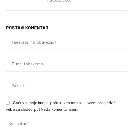
POSTAVI KOMENTAR
Im
i
pr
(o
E-
mai
(o
We
Sačuvaj moje ime, e-poštu i veb mesto u ovom pregledaču
veba za sledeći put kada komentarišem.