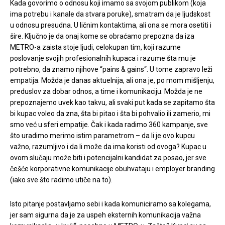
Kada govorimo o odnosu koji imamo sa svojom publikom (koja
ima potrebu i kanale da stvara poruke), smatram da je ljudskost
u odnosu presudna. U ličnim kontaktima, ali ona se mora osetiti i
šire. Ključno je da onaj kome se obraćamo prepozna da iza
METRO-a zaista stoje ljudi, celokupan tim, koji razume
poslovanje svojih profesionalnih kupaca i razume šta mu je
potrebno, da znamo njihove “pains & gains“. U tome zapravo leži
empatija. Možda je danas aktuelnija, ali ona je, po mom mišljenju,
preduslov za dobar odnos, a time i komunikaciju. Možda je ne
prepoznajemo uvek kao takvu, ali svaki put kada se zapitamo šta
bi kupac voleo da zna, šta bi pitao i šta bi pohvalio ili zamerio, mi
smo već u sferi empatije. Čak i kada radimo 360 kampanje, sve
što uradimo merimo istim parametrom – da li je ovo kupcu
važno, razumljivo i da li može da ima koristi od ovoga? Kupac u
ovom slučaju može biti i potencijalni kandidat za posao, jer sve
češće korporativne komunikacije obuhvataju i employer branding
(iako sve što radimo utiče na to).
Isto pitanje postavljamo sebi i kada komuniciramo sa kolegama,
jer sam sigurna da je za uspeh eksternih komunikacija važna