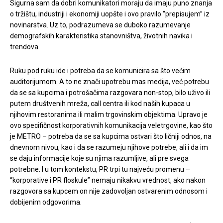
Sigurna sam da dobri komunikatori moraju da imaju puno znanja
o tržištu, industriji i ekonomiji uopšte i ovo pravilo “prepisujem” iz
novinarstva. Uz to, podrazumeva se duboko razumevanje
demografskih karakteristika stanovništva, životnih navika i
trendova.
Ruku pod ruku ide i potreba da se komunicira sa što većim
auditorijumom. A to ne znači upotrebu mas medija, već potrebu
da se sa kupcima i potrošačima razgovara non-stop, bilo uživo ili
putem društvenih mreža, call centra ili kod naših kupaca u
njihovim restoranima ili malim trgovinskim objektima. Upravo je
ovo specifičnost korporativnih komunikacija veletrgovine, kao što
je METRO – potreba da se sa kupcima ostvari što ličniji odnos, na
dnevnom nivou, kao i da se razumeju njihove potrebe, ali i da im
se daju informacije koje su njima razumljive, ali pre svega
potrebne. I u tom kontekstu, PR trpi tu najveću promenu –
“korporative i PR floskule” nemaju nikakvu vrednost, ako nakon
razgovora sa kupcem on nije zadovoljan ostvarenim odnosom i
dobijenim odgovorima.