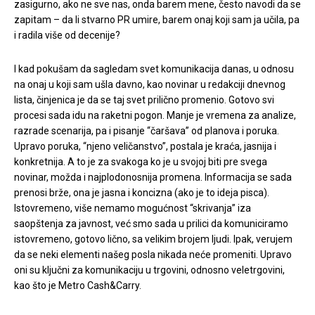
zasigurno, ako ne sve nas, onda barem mene, često navodi da se
zapitam – da li stvarno PR umire, barem onaj koji sam ja učila, pa
i radila više od decenije?
I kad pokušam da sagledam svet komunikacija danas, u odnosu
na onaj u koji sam ušla davno, kao novinar u redakciji dnevnog
lista, činjenica je da se taj svet prilično promenio. Gotovo svi
procesi sada idu na raketni pogon. Manje je vremena za analize,
razrade scenarija, pa i pisanje “čaršava” od planova i poruka.
Upravo poruka, “njeno veličanstvo”, postala je kraća, jasnija i
konkretnija. A to je za svakoga ko je u svojoj biti pre svega
novinar, možda i najplodonosnija promena. Informacija se sada
prenosi brže, ona je jasna i koncizna (ako je to ideja pisca).
Istovremeno, više nemamo mogućnost “skrivanja” iza
saopštenja za javnost, već smo sada u prilici da komuniciramo
istovremeno, gotovo lično, sa velikim brojem ljudi. Ipak, verujem
da se neki elementi našeg posla nikada neće promeniti. Upravo
oni su ključni za komunikaciju u trgovini, odnosno veletrgovini,
kao što je Metro Cash&Carry.