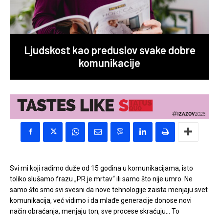
Ljudskost kao preduslov svake dobre
komunikacije
Svi mi koji radimo duže od 15 godina u komunikacijama, isto
toliko slušamo frazu „PR je mrtav“ ili samo što nije umro. Ne
samo što smo svi svesni da nove tehnologije zaista menjaju svet
komunikacija, već vidimo i da mlađe generacije donose novi
način obraćanja, menjaju ton, sve procese skraćuju… To