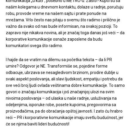
komunikacija „u kući“, posebno u METRO-u. Zašto? Kupci su sa
našim kolegama u dnevnom kontaktu, dolaze u radnje, poručuju
robu, provode vreme na našem sajtu i prate ponude na
mrežama. Vrlo često nas pitaju o svemu što radimo i prilično je
važno da svako od nas bude informisan, na svakoj poziciji. To
zapravo nije nikakva novina, ali je značaj toga danas još veći – da
korporative komunikacije osnaže zaposlene da budu
komunkatori svega što radimo.
I hajde da se vratim na dilemu sa početka teksta – da li PR
umire? Odgovor je NE. Transformiše se, pojedine forme
odbacuje, ubrzava se nesagledivom brzinom, prodire dublje u
svaki aspekt poslovanja, ali slavi ljudskost, empatiju i potrebu da
sve veći broj ljudi ovlada veštinama dobre komunikacije. To samo
govori o značaju komunikacija i još značajnijoj ulozi na svim
nivoima poslovanja – od ulaska u naše radnje, usluživanja na
odeljenjima, isporuke robe, posete kupcima, pregovorima sa
proizvođačima, pa do obraćanja opštoj javnosti. I zato ću hrabro
reći – PR i korporativne komunikacije imaju svetlu budućnost, jer
će se njima baviti lideri budućnosti!