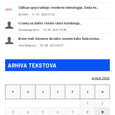
Odličan spoj tradicije i moderne tehnologije. Sviđa mi...
BrzNet
11. 01. 2026 01:02
U svetu se slatko i kiselo cesto kombinuju...
Anastasija Nicic
15. 09. 2025 10:38
Bravo mali. Konacno da neko razume kako funkcionise...
Ana Miljkovic
05. 08. 2025 09:07
ARHIVA TEKSTOVA
avgust 2026.
P
U
S
Č
P
S
N
1
2
3
4
5
6
7
8
9