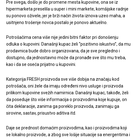
Pre svega, došlo je do promene mesta kupovine, ona se iz
hipermarketa preselila u super i mini markete, komšijske radnje
su ponovo oživele, jer je brži način života iznova uzeo maha, a
usitnjeno trošenje novca postalo je ponovo aktuelno.
Potrošačima cena više nije jedini bitni faktor pri donošenju
odluka o kupovini. Današnji kupac želi “pozitivno iskustvo”, da mu
prodavnica bude dobro organizovana, da je sve pregledno i
dostupno, da jednostavno može da pronađe sve što mu treba,
kao i da se oseća prijatno u kupovini.
Kategorija FRESH proizvoda sve više dobija na značaju kod
potrošača, oni žele da imaju određeni nivo usluge i proizvoda
prilikom kupovine svežih namirnica. Današnji kupac, takođe, želi
da poseduje što više informacija o proizvodima koje kupuje, on
čita deklaracije, zanima ga poreklo proizvoda, zanimaju ga
sirovine, sastav, prisustvo aditiva itd.
Daje se prednost domaćim proizvodima, kao i proizvodima koji
se lokalno proizvode, a zbog sve lošije situacije sa energentima i