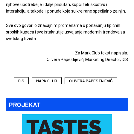
njihove upotrebe je i dalje prisutan, kupci želi iskustvo i
interakciju, a takođe, i ponude koje su kreirane specijalno za njih.
Sve ovo govori o značajnim promenama u ponašanju tipičnih
srpskih kupaca i sve istaknutije usvajanje modernih trendova sa
svetskog tržišta.
Za Mark Club tekst napisala:
Olivera Papestijević, Marketing Director, DIS
DIS
MARK CLUB
OLIVERA PAPESTIJEVIĆ
PROJEKAT