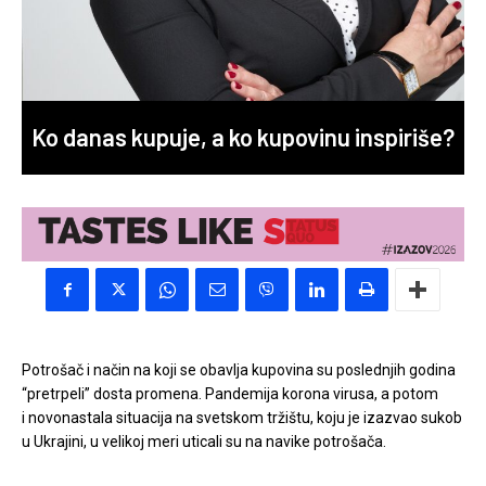
Ko danas kupuje, a ko kupovinu inspiriše?
Potrošač i način na koji se obavlja kupovina su poslednjih godina
“pretrpeli” dosta promena. Pandemija korona virusa, a potom
i novonastala situacija na svetskom tržištu, koju je izazvao sukob
u Ukrajini, u velikoj meri uticali su na navike potrošača.