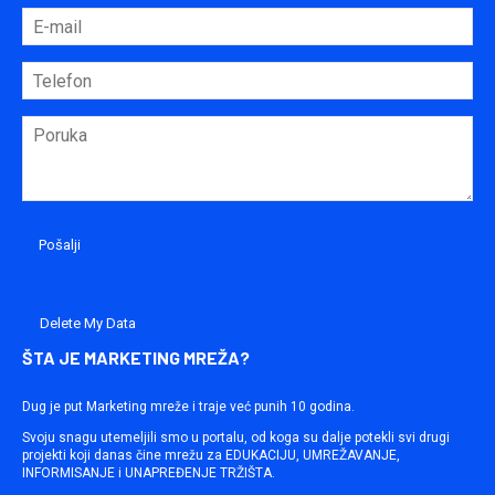
Delete My Data
ŠTA JE MARKETING MREŽA?
Dug je put Marketing mreže i traje već punih 10 godina.
Svoju snagu utemeljili smo u portalu, od koga su dalje potekli svi drugi
projekti koji danas čine mrežu za EDUKACIJU, UMREŽAVANJE,
INFORMISANJE i UNAPREĐENJE TRŽIŠTA.