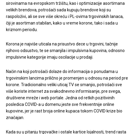
sirovinama na evropskom tržištu, kao i optimizacije asortimana
velikih brendova, potrošači sada kupuju brendove koji su
raspoloživi, ali se sve više okreću i PL-ovima trgovinskih lanaca,
čiji je asortiman stabilan, kako u vreme korone, tako i sada u
kriznom periodu.
Korona je najviše uticala na prisustvo dece u trgovini, tačnije
njihovo odsustvo, te se smanjila i impulsivna kupovina, odnosno
impulsivne kategorije imaju oscilacije u prodaji.
Način na koji potrošači dolaze do informacija o ponudama u
trgovinskim lancima prilično je promenjen u odnosu na period pre
korone. Tradicionalno veliki uticaj TV se smanjio, potrošači sve
više koriste internet za svakodnevno informisanje, pre svega,
društvene mreže i web portale. Jedna od retkih pozitivinih
posledica COVID-a u domenu jeste sve frekventnije online
kupovine, jer je rast broja online kupaca tokom COVID krize bio
značajan.
Kada su u pitanju trgovačke i ostale kartice lojalnosti, trend rasta