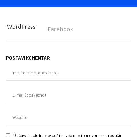
WordPress
Facebook
POSTAVI KOMENTAR
Im
i
pr
(o
E-
mai
(o
We
Sačuvaj moje ime, e-poštu i veb mesto u ovom pregledaču