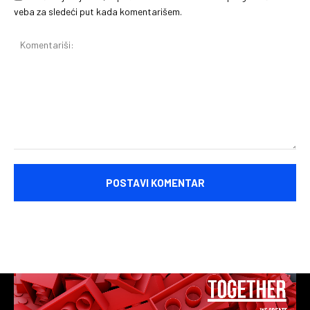
veba za sledeći put kada komentarišem.
Komentariši: