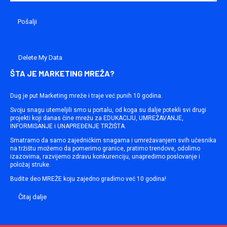
Delete My Data
ŠTA JE MARKETING MREŽA?
Dug je put Marketing mreže i traje već punih 10 godina.
Svoju snagu utemeljili smo u portalu, od koga su dalje potekli svi drugi
projekti koji danas čine mrežu za EDUKACIJU, UMREŽAVANJE,
INFORMISANJE i UNAPREĐENJE TRŽIŠTA.
Smatramo da samo zajedničkim snagama i umrežavanjem svih učesnika
na tržištu možemo da pomerimo granice, pratimo trendove, odolimo
izazovima, razvijemo zdravu konkurenciju, unapredimo poslovanje i
položaj struke.
Budite deo MREŽE koju zajedno gradimo već 10 godina!
Čitaj dalje