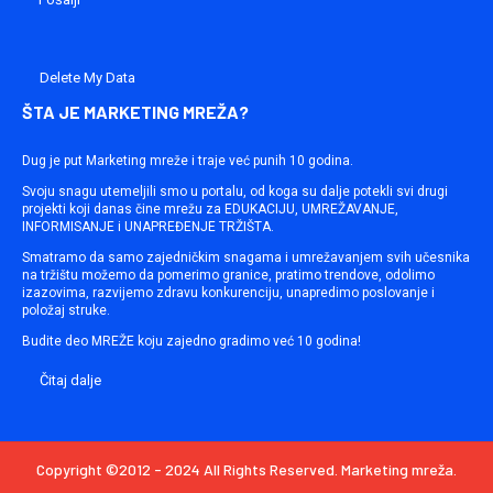
Delete My Data
ŠTA JE MARKETING MREŽA?
Dug je put Marketing mreže i traje već punih 10 godina.
Svoju snagu utemeljili smo u portalu, od koga su dalje potekli svi drugi
projekti koji danas čine mrežu za EDUKACIJU, UMREŽAVANJE,
INFORMISANJE i UNAPREĐENJE TRŽIŠTA.
Smatramo da samo zajedničkim snagama i umrežavanjem svih učesnika
na tržištu možemo da pomerimo granice, pratimo trendove, odolimo
izazovima, razvijemo zdravu konkurenciju, unapredimo poslovanje i
položaj struke.
Budite deo MREŽE koju zajedno gradimo već 10 godina!
Čitaj dalje
Copyright ©2012 - 2024 All Rights Reserved. Marketing mreža.