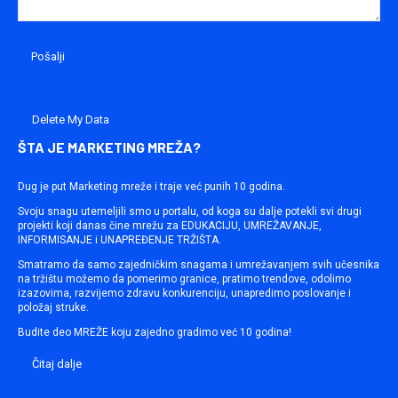
Delete My Data
ŠTA JE MARKETING MREŽA?
Dug je put Marketing mreže i traje već punih 10 godina.
Svoju snagu utemeljili smo u portalu, od koga su dalje potekli svi drugi
projekti koji danas čine mrežu za EDUKACIJU, UMREŽAVANJE,
INFORMISANJE i UNAPREĐENJE TRŽIŠTA.
Smatramo da samo zajedničkim snagama i umrežavanjem svih učesnika
na tržištu možemo da pomerimo granice, pratimo trendove, odolimo
izazovima, razvijemo zdravu konkurenciju, unapredimo poslovanje i
položaj struke.
Budite deo MREŽE koju zajedno gradimo već 10 godina!
Čitaj dalje