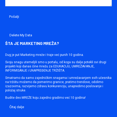
Delete My Data
ŠTA JE MARKETING MREŽA?
Dug je put Marketing mreže i traje već punih 10 godina.
Svoju snagu utemeljili smo u portalu, od koga su dalje potekli svi drugi
projekti koji danas čine mrežu za EDUKACIJU, UMREŽAVANJE,
INFORMISANJE i UNAPREĐENJE TRŽIŠTA.
Smatramo da samo zajedničkim snagama i umrežavanjem svih učesnika
na tržištu možemo da pomerimo granice, pratimo trendove, odolimo
izazovima, razvijemo zdravu konkurenciju, unapredimo poslovanje i
položaj struke.
Budite deo MREŽE koju zajedno gradimo već 10 godina!
Čitaj dalje