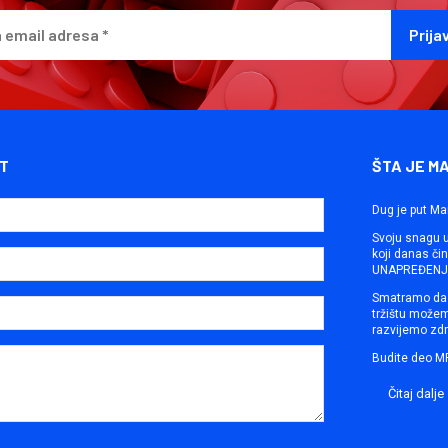
T
ŠTA JE M
Dug je put Ma
Svoju snagu ut
koji danas č
UNAPREĐENJE
Smatramo da 
tržištu može
razvijemo zdr
Budite deo M
Čitaj dalje