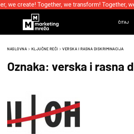
r, we create! Together, we transform! Together, w
ČITAJ
NASLOVNA
KLJUČNE REČI
VERSKA I RASNA DISKRIMINACIJA
Oznaka:
verska i rasna 