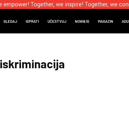
e empower! Together, we inspire! Together, we conn
GLEDAJ
ISPRATI
UČESTVUJ
NOW&10
MAGAZIN
ADU
diskriminacija