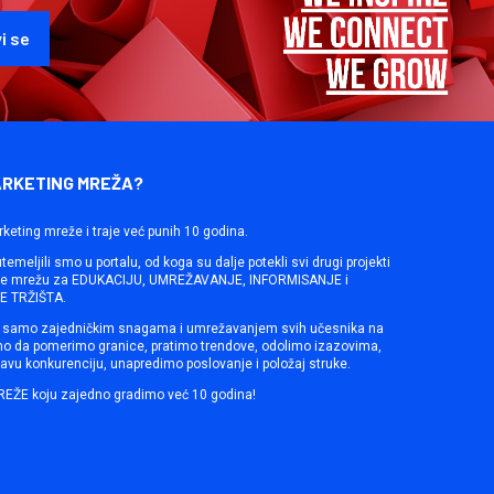
ARKETING MREŽA?
rketing mreže i traje već punih 10 godina.
emeljili smo u portalu, od koga su dalje potekli svi drugi projekti
ine mrežu za EDUKACIJU, UMREŽAVANJE, INFORMISANJE i
 TRŽIŠTA.
samo zajedničkim snagama i umrežavanjem svih učesnika na
mo da pomerimo granice, pratimo trendove, odolimo izazovima,
avu konkurenciju, unapredimo poslovanje i položaj struke.
REŽE koju zajedno gradimo već 10 godina!