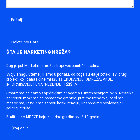
Delete My Data
ŠTA JE MARKETING MREŽA?
Dug je put Marketing mreže i traje već punih 10 godina.
Svoju snagu utemeljili smo u portalu, od koga su dalje potekli svi drugi
projekti koji danas čine mrežu za EDUKACIJU, UMREŽAVANJE,
INFORMISANJE i UNAPREĐENJE TRŽIŠTA.
Smatramo da samo zajedničkim snagama i umrežavanjem svih učesnika
na tržištu možemo da pomerimo granice, pratimo trendove, odolimo
izazovima, razvijemo zdravu konkurenciju, unapredimo poslovanje i
položaj struke.
Budite deo MREŽE koju zajedno gradimo već 10 godina!
Čitaj dalje