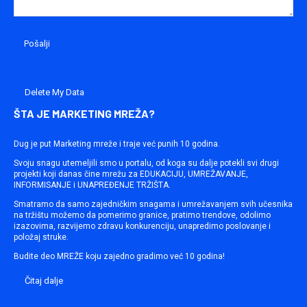
Delete My Data
ŠTA JE MARKETING MREŽA?
Dug je put Marketing mreže i traje već punih 10 godina.
Svoju snagu utemeljili smo u portalu, od koga su dalje potekli svi drugi
projekti koji danas čine mrežu za EDUKACIJU, UMREŽAVANJE,
INFORMISANJE i UNAPREĐENJE TRŽIŠTA.
Smatramo da samo zajedničkim snagama i umrežavanjem svih učesnika
na tržištu možemo da pomerimo granice, pratimo trendove, odolimo
izazovima, razvijemo zdravu konkurenciju, unapredimo poslovanje i
položaj struke.
Budite deo MREŽE koju zajedno gradimo već 10 godina!
Čitaj dalje