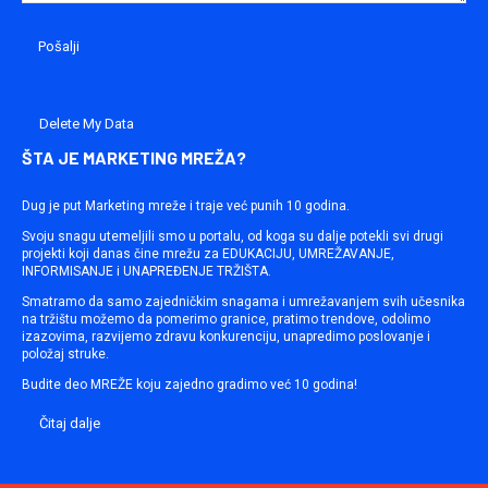
Delete My Data
ŠTA JE MARKETING MREŽA?
Dug je put Marketing mreže i traje već punih 10 godina.
Svoju snagu utemeljili smo u portalu, od koga su dalje potekli svi drugi
projekti koji danas čine mrežu za EDUKACIJU, UMREŽAVANJE,
INFORMISANJE i UNAPREĐENJE TRŽIŠTA.
Smatramo da samo zajedničkim snagama i umrežavanjem svih učesnika
na tržištu možemo da pomerimo granice, pratimo trendove, odolimo
izazovima, razvijemo zdravu konkurenciju, unapredimo poslovanje i
položaj struke.
Budite deo MREŽE koju zajedno gradimo već 10 godina!
Čitaj dalje