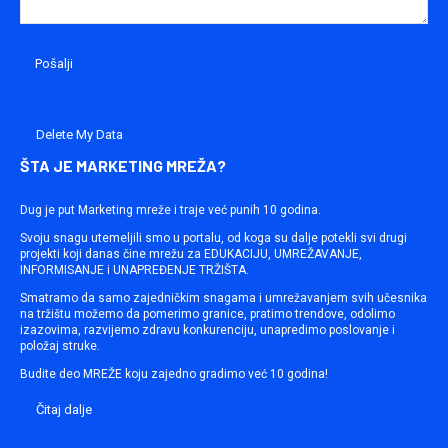
Delete My Data
ŠTA JE MARKETING MREŽA?
Dug je put Marketing mreže i traje već punih 10 godina.
Svoju snagu utemeljili smo u portalu, od koga su dalje potekli svi drugi
projekti koji danas čine mrežu za EDUKACIJU, UMREŽAVANJE,
INFORMISANJE i UNAPREĐENJE TRŽIŠTA.
Smatramo da samo zajedničkim snagama i umrežavanjem svih učesnika
na tržištu možemo da pomerimo granice, pratimo trendove, odolimo
izazovima, razvijemo zdravu konkurenciju, unapredimo poslovanje i
položaj struke.
Budite deo MREŽE koju zajedno gradimo već 10 godina!
Čitaj dalje