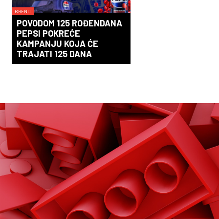
BREND
POVODOM 125 ROĐENDANA
PEPSI POKREĆE
KAMPANJU KOJA ĆE
TRAJATI 125 DANA