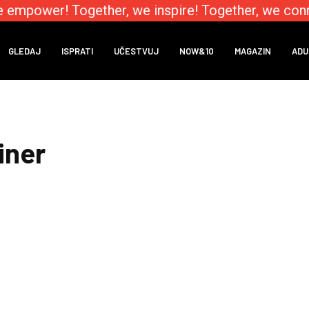
 empower! Together, we inspire! Together, we conn
GLEDAJ
ISPRATI
UČESTVUJ
NOW&10
MAGAZIN
ADU
iner