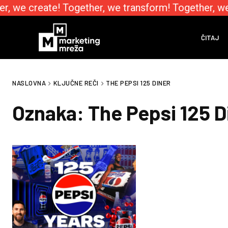
r, we create! Together, we transform! Together, we
ČITAJ
NASLOVNA
KLJUČNE REČI
THE PEPSI 125 DINER
Oznaka:
The Pepsi 125 D