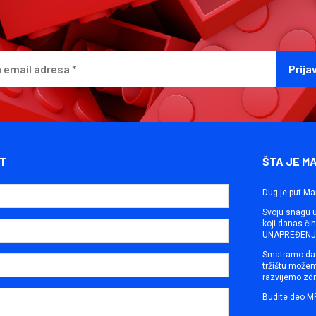
T
ŠTA JE M
Dug je put Ma
Svoju snagu ut
koji danas č
UNAPREĐENJE
Smatramo da 
tržištu može
razvijemo zdr
Budite deo M