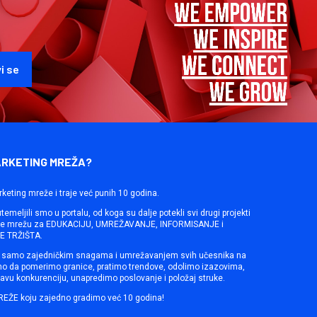
ARKETING MREŽA?
rketing mreže i traje već punih 10 godina.
emeljili smo u portalu, od koga su dalje potekli svi drugi projekti
ine mrežu za EDUKACIJU, UMREŽAVANJE, INFORMISANJE i
 TRŽIŠTA.
samo zajedničkim snagama i umrežavanjem svih učesnika na
mo da pomerimo granice, pratimo trendove, odolimo izazovima,
avu konkurenciju, unapredimo poslovanje i položaj struke.
REŽE koju zajedno gradimo već 10 godina!