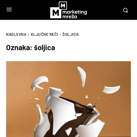
NASLOVNA
KLJUČNE REČI
ŠOLJICA
Oznaka:
šoljica