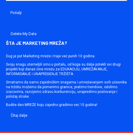
Delete My Data
ŠTA JE MARKETING MREŽA?
Dug je put Marketing mreže i traje već punih 10 godina.
Svoju snagu utemeljili smo u portalu, od koga su dalje potekli svi drugi
projekti koji danas čine mrežu za EDUKACIJU, UMREŽAVANJE,
INFORMISANJE i UNAPREĐENJE TRŽIŠTA.
Smatramo da samo zajedničkim snagama i umrežavanjem svih učesnika
na tržištu možemo da pomerimo granice, pratimo trendove, odolimo
izazovima, razvijemo zdravu konkurenciju, unapredimo poslovanje i
položaj struke.
Budite deo MREŽE koju zajedno gradimo već 10 godina!
Čitaj dalje