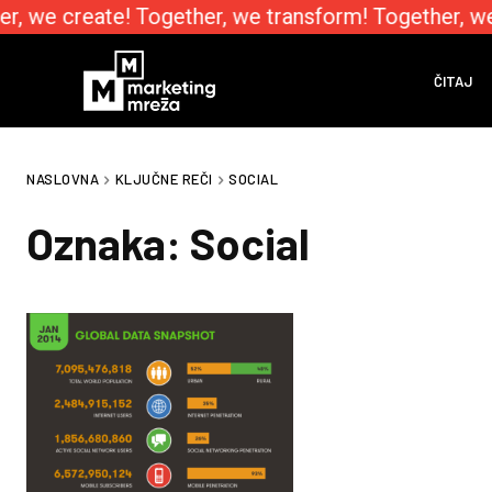
r, we create! Together, we transform! Together, w
ČITAJ
NASLOVNA
KLJUČNE REČI
SOCIAL
Oznaka:
Social