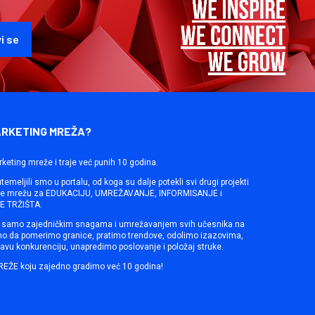
ARKETING MREŽA?
rketing mreže i traje već punih 10 godina.
emeljili smo u portalu, od koga su dalje potekli svi drugi projekti
ine mrežu za EDUKACIJU, UMREŽAVANJE, INFORMISANJE i
 TRŽIŠTA.
samo zajedničkim snagama i umrežavanjem svih učesnika na
mo da pomerimo granice, pratimo trendove, odolimo izazovima,
avu konkurenciju, unapredimo poslovanje i položaj struke.
REŽE koju zajedno gradimo već 10 godina!