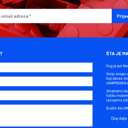
T
ŠTA JE M
Dug je put Ma
Svoju snagu ut
koji danas č
UNAPREĐENJE
Smatramo da 
tržištu može
razvijemo zdr
Budite deo M
Čitaj dalje