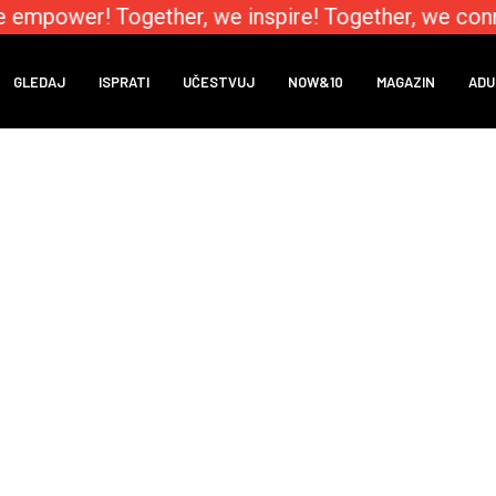
e empower! Together, we inspire! Together, we conn
GLEDAJ
ISPRATI
UČESTVUJ
NOW&10
MAGAZIN
ADU