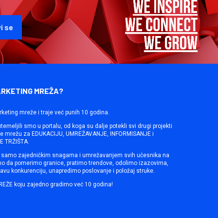
ARKETING MREŽA?
rketing mreže i traje već punih 10 godina.
emeljili smo u portalu, od koga su dalje potekli svi drugi projekti
ine mrežu za EDUKACIJU, UMREŽAVANJE, INFORMISANJE i
 TRŽIŠTA.
samo zajedničkim snagama i umrežavanjem svih učesnika na
mo da pomerimo granice, pratimo trendove, odolimo izazovima,
avu konkurenciju, unapredimo poslovanje i položaj struke.
REŽE koju zajedno gradimo već 10 godina!