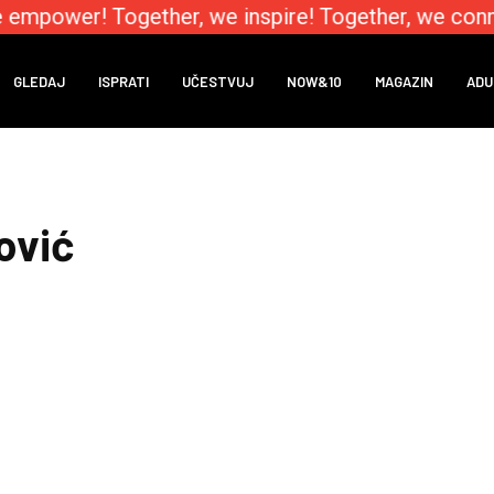
 empower! Together, we inspire! Together, we conn
GLEDAJ
ISPRATI
UČESTVUJ
NOW&10
MAGAZIN
ADU
ović