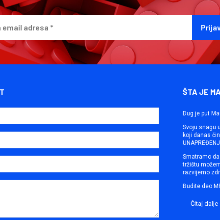
T
ŠTA JE M
Dug je put Ma
Svoju snagu ut
koji danas č
UNAPREĐENJE
Smatramo da 
tržištu može
razvijemo zdr
Budite deo M
Čitaj dalje