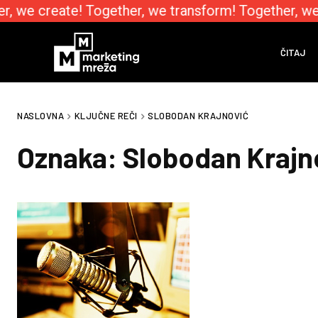
r, we create! Together, we transform! Together, we
ČITAJ
NASLOVNA
KLJUČNE REČI
SLOBODAN KRAJNOVIĆ
Oznaka:
Slobodan Krajn