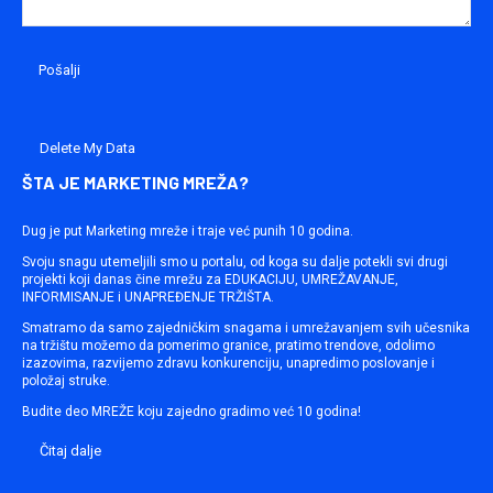
Delete My Data
ŠTA JE MARKETING MREŽA?
Dug je put Marketing mreže i traje već punih 10 godina.
Svoju snagu utemeljili smo u portalu, od koga su dalje potekli svi drugi
projekti koji danas čine mrežu za EDUKACIJU, UMREŽAVANJE,
INFORMISANJE i UNAPREĐENJE TRŽIŠTA.
Smatramo da samo zajedničkim snagama i umrežavanjem svih učesnika
na tržištu možemo da pomerimo granice, pratimo trendove, odolimo
izazovima, razvijemo zdravu konkurenciju, unapredimo poslovanje i
položaj struke.
Budite deo MREŽE koju zajedno gradimo već 10 godina!
Čitaj dalje